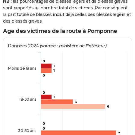
NB :
les pourcentages de blessés légers et de blessés graves
sont rapportés au nombre total de victimes. Par conséquent,
la part totale de blessés inclut déjà celles des blessés légers et
des blessés graves.
Age des victimes de la route à Pomponne
Données 2024
(source : ministère de l'Intérieur)
0
1
Moins de 18 ans
1
0
0
1
18-30 ans
3
6
0
0
30-50 ans
7