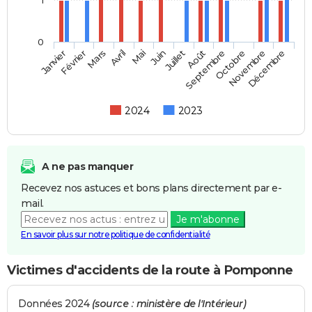
0
Février
Mai
Août
Novembre
Janvier
Avril
Juillet
Octobre
Mars
Juin
Septembre
Décembre
2024
2023
A ne pas manquer
Recevez nos astuces et bons plans directement par e-
mail.
Je m'abonne
En savoir plus sur notre politique de confidentialité
Victimes d'accidents de la route à Pomponne
Données 2024
(source : ministère de l'Intérieur)