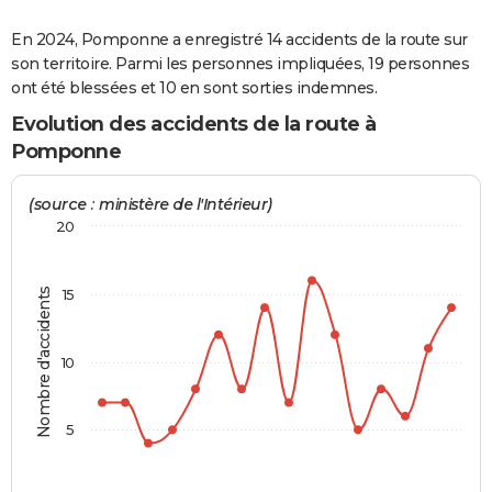
City break
Voyage de noces
Climat
Destinations
Voyage nature
Forum
+
PHOTO
En 2024, Pomponne a enregistré 14 accidents de la route sur
son territoire. Parmi les personnes impliquées, 19 personnes
GUIDES D'ACHAT
ont été blessées et 10 en sont sorties indemnes.
BONS PLANS
Evolution des accidents de la route à
Pomponne
CARTE DE VOEUX
Carte Bonne année
Carte Pâques
Carte de Noël
Carte Saint-Valentin
Carte d'anniversaire
(source : ministère de l'Intérieur)
DICTIONNAIRE
20
Biographies
Expressions
Dictionnaire
Citations
Proverbes
PROGRAMME TV
COPAINS D'AVANT
Nombre d'accidents
15
Se connecter
Collèges
Universités
Service militaire
S'inscrire
Lycées
Primaires
Entreprises
Avis de recherche
AVIS DE DÉCÈS
10
FORUM
Lifestyle
Sport
Television
Cinema
Bricolage
Culture
Auto
Voyage
5