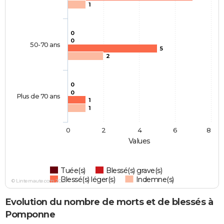
1
0
0
50-70 ans
5
2
0
0
Plus de 70 ans
1
1
0
2
4
6
8
Values
Tuée(s)
Blessé(s) grave(s)
Blessé(s) léger(s)
Indemne(s)
© Linternaute.com 2026
Evolution du nombre de morts et de blessés à
Pomponne