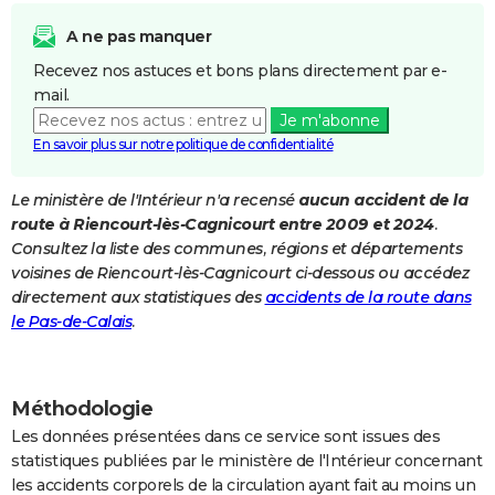
City break
Voyage de noces
Climat
Destinations
Voyage nature
Forum
+
PHOTO
A ne pas manquer
Recevez nos astuces et bons plans directement par e-
GUIDES D'ACHAT
mail.
BONS PLANS
Je m'abonne
En savoir plus sur notre politique de confidentialité
CARTE DE VOEUX
Le ministère de l'Intérieur n'a recensé
aucun accident de la
Carte Bonne année
Carte Pâques
Carte de Noël
Carte Saint-Valentin
Carte d'anniversaire
DICTIONNAIRE
route à Riencourt-lès-Cagnicourt entre 2009 et 2024
.
Biographies
Expressions
Dictionnaire
Citations
Proverbes
Consultez la liste des communes, régions et départements
PROGRAMME TV
voisines de Riencourt-lès-Cagnicourt ci-dessous ou accédez
COPAINS D'AVANT
directement aux statistiques des
accidents de la route dans
le Pas-de-Calais
.
Se connecter
Collèges
Universités
Service militaire
S'inscrire
Lycées
Primaires
Entreprises
Avis de recherche
AVIS DE DÉCÈS
FORUM
Méthodologie
Lifestyle
Sport
Television
Cinema
Bricolage
Culture
Auto
Voyage
Les données présentées dans ce service sont issues des
statistiques publiées par le ministère de l'Intérieur concernant
les accidents corporels de la circulation ayant fait au moins un