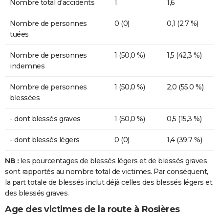
Nombre total d'accidents
1
1,6
Nombre de personnes
0 (0)
0,1 (2,7 %)
tuées
Nombre de personnes
1 (50,0 %)
1,5 (42,3 %)
indemnes
Nombre de personnes
1 (50,0 %)
2,0 (55,0 %)
blessées
- dont blessés graves
1 (50,0 %)
0,5 (15,3 %)
- dont blessés légers
0 (0)
1,4 (39,7 %)
NB :
les pourcentages de blessés légers et de blessés graves
sont rapportés au nombre total de victimes. Par conséquent,
la part totale de blessés inclut déjà celles des blessés légers et
des blessés graves.
Age des victimes de la route à Rosières