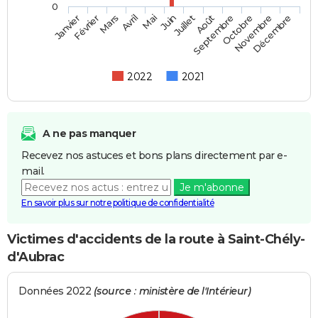
0
Février
Mai
Août
Novembre
Mars
Juin
Septembre
Décembre
Janvier
Avril
Juillet
Octobre
2022
2021
A ne pas manquer
Recevez nos astuces et bons plans directement par e-
mail.
Je m'abonne
En savoir plus sur notre politique de confidentialité
Victimes d'accidents de la route à Saint-Chély-
d'Aubrac
Données 2022
(source : ministère de l'Intérieur)