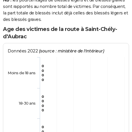
NB :
les pourcentages de blessés légers et de blessés graves
sont rapportés au nombre total de victimes. Par conséquent,
la part totale de blessés inclut déjà celles des blessés légers et
des blessés graves.
Age des victimes de la route à Saint-Chély-
d'Aubrac
Données 2022
(source : ministère de l'Intérieur)
0
0
Moins de 18 ans
0
0
0
0
18-30 ans
0
0
0
0