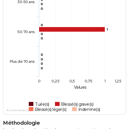
30-50 ans
0
0
0
1
50-70 ans
0
0
0
0
Plus de 70 ans
0
0
0
0,25
0,5
0,75
1
1,25
Values
Tuée(s)
Blessé(s) grave(s)
Blessé(s) léger(s)
Indemne(s)
© Linternaute.com 2026
Méthodologie