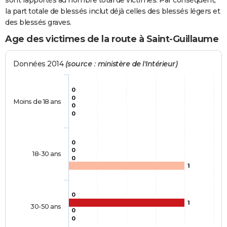
sont rapportés au nombre total de victimes. Par conséquent,
la part totale de blessés inclut déjà celles des blessés légers et
des blessés graves.
Age des victimes de la route à Saint-Guillaume
Données 2014
(source : ministère de l'Intérieur)
0
0
Moins de 18 ans
0
0
0
0
18-30 ans
0
1
0
1
30-50 ans
0
0