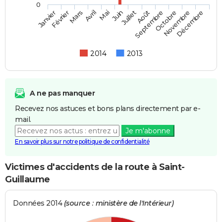
0
Février
Mai
Août
Novembre
Mars
Juin
Septembre
Décembre
Janvier
Avril
Juillet
Octobre
2014
2013
A ne pas manquer
Recevez nos astuces et bons plans directement par e-
mail.
Je m'abonne
En savoir plus sur notre politique de confidentialité
Victimes d'accidents de la route à Saint-
Guillaume
Données 2014
(source : ministère de l'Intérieur)