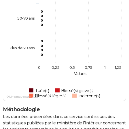
0
0
50-70 ans
0
0
0
0
Plus de 70 ans
0
0
0
0,25
0,5
0,75
1
1,25
Values
Tuée(s)
Blessé(s) grave(s)
Blessé(s) léger(s)
Indemne(s)
© Linternaute.com 2026
Méthodologie
Les données présentées dans ce service sont issues des
statistiques publiées par le ministère de l'Intérieur concernant