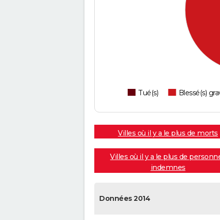
Tué(s)
Blessé(s) gra
Villes où il y a le plus de morts
Villes où il y a le plus de personn
indemnes
Données 2014