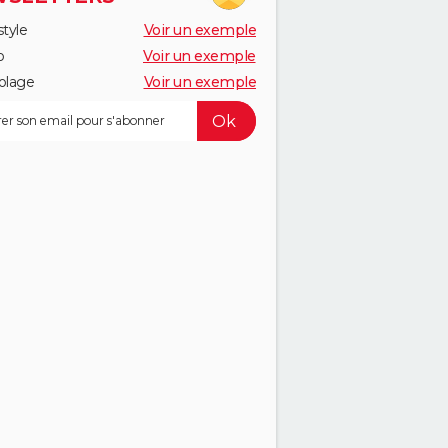
style
Voir un exemple
o
Voir un exemple
olage
Voir un exemple