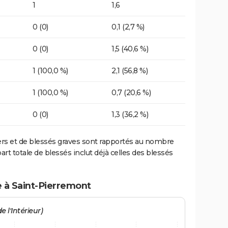
1
1,6
0 (0)
0,1 (2,7 %)
0 (0)
1,5 (40,6 %)
1 (100,0 %)
2,1 (56,8 %)
1 (100,0 %)
0,7 (20,6 %)
0 (0)
1,3 (36,2 %)
ers et de blessés graves sont rapportés au nombre
art totale de blessés inclut déjà celles des blessés
e à Saint-Pierremont
e l'Intérieur)