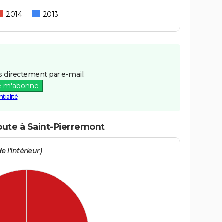
2014
2013
 directement par e-mail.
e m'abonne
tialité
route à Saint-Pierremont
e l'Intérieur)