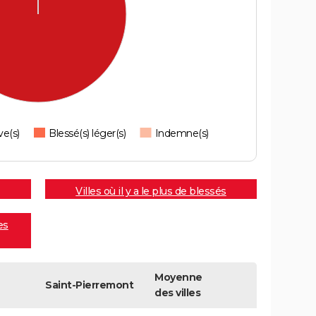
ve(s)
Blessé(s) léger(s)
Indemne(s)
Villes où il y a le plus de blessés
es
Moyenne
Saint-Pierremont
des villes