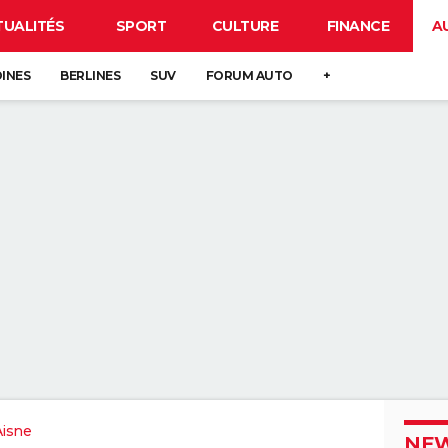
TUALITÉS
SPORT
CULTURE
FINANCE
A
DINES
BERLINES
SUV
FORUM AUTO
+
Aisne
NEW