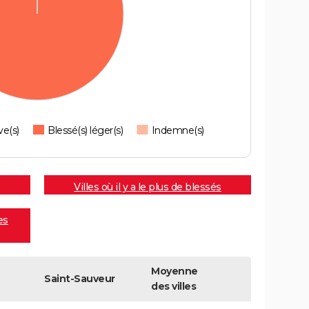
ve(s)
Blessé(s) léger(s)
Indemne(s)
Villes où il y a le plus de blessés
es
Moyenne
Saint-Sauveur
des villes