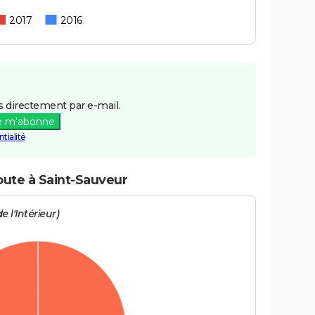
2017
2016
 directement par e-mail.
e m'abonne
tialité
oute à Saint-Sauveur
e l'Intérieur)