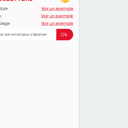
style
Voir un exemple
o
Voir un exemple
olage
Voir un exemple