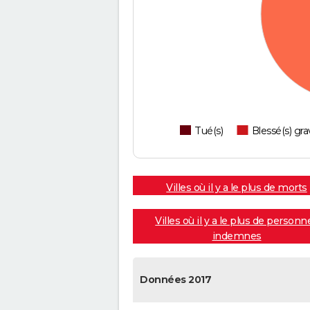
Tué(s)
Blessé(s) gra
Villes où il y a le plus de morts
Villes où il y a le plus de personn
indemnes
Données 2017