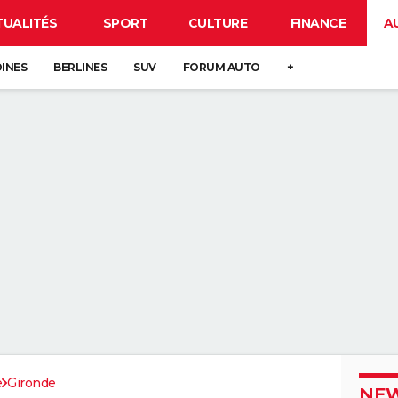
TUALITÉS
SPORT
CULTURE
FINANCE
A
DINES
BERLINES
SUV
FORUM AUTO
+
e
Gironde
NEW