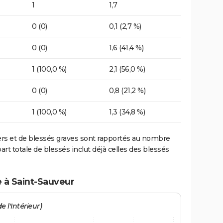
1
1,7
0 (0)
0,1 (2,7 %)
0 (0)
1,6 (41,4 %)
1 (100,0 %)
2,1 (56,0 %)
0 (0)
0,8 (21,2 %)
1 (100,0 %)
1,3 (34,8 %)
ers et de blessés graves sont rapportés au nombre
art totale de blessés inclut déjà celles des blessés
e à Saint-Sauveur
e l'Intérieur)