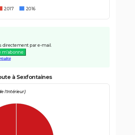
2017
2016
 directement par e-mail.
e m'abonne
tialité
oute à Sexfontaines
e l'Intérieur)