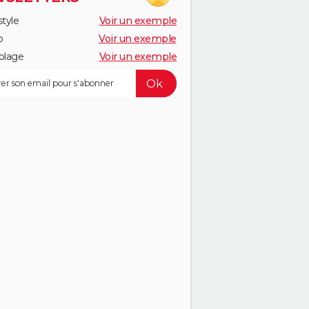
style
Voir un exemple
o
Voir un exemple
olage
Voir un exemple