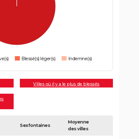
ve(s)
Blessé(s) léger(s)
Indemne(s)
Villes où il y a le plus de blessés
es
Moyenne
Sexfontaines
des villes