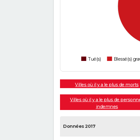
Tué(s)
Blessé(s) gra
Villes où il y a le plus de morts
Villes où il y a le plus de personn
indemnes
Données 2017