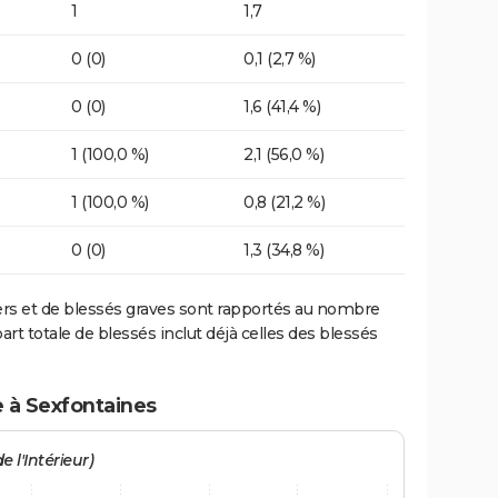
1
1,7
0 (0)
0,1 (2,7 %)
0 (0)
1,6 (41,4 %)
1 (100,0 %)
2,1 (56,0 %)
1 (100,0 %)
0,8 (21,2 %)
0 (0)
1,3 (34,8 %)
ers et de blessés graves sont rapportés au nombre
art totale de blessés inclut déjà celles des blessés
e à Sexfontaines
e l'Intérieur)