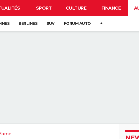
TUALITÉS
SPORT
CULTURE
FINANCE
A
DINES
BERLINES
SUV
FORUM AUTO
+
Marne
NEW