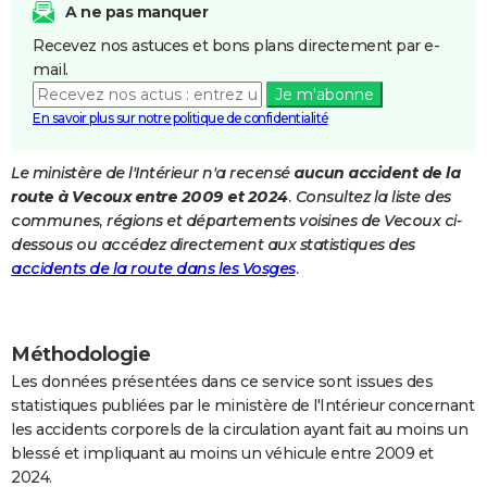
A ne pas manquer
City break
Voyage de noces
Climat
Destinations
Voyage nature
Forum
+
PHOTO
Recevez nos astuces et bons plans directement par e-
mail.
GUIDES D'ACHAT
Je m'abonne
BONS PLANS
En savoir plus sur notre politique de confidentialité
CARTE DE VOEUX
Le ministère de l'Intérieur n'a recensé
aucun accident de la
route à Vecoux entre 2009 et 2024
. Consultez la liste des
Carte Bonne année
Carte Pâques
Carte de Noël
Carte Saint-Valentin
Carte d'anniversaire
DICTIONNAIRE
communes, régions et départements voisines de Vecoux ci-
Biographies
Expressions
Dictionnaire
Citations
Proverbes
dessous ou accédez directement aux statistiques des
PROGRAMME TV
accidents de la route dans les Vosges
.
COPAINS D'AVANT
Se connecter
Collèges
Universités
Service militaire
S'inscrire
Lycées
Primaires
Entreprises
Avis de recherche
AVIS DE DÉCÈS
Méthodologie
FORUM
Les données présentées dans ce service sont issues des
statistiques publiées par le ministère de l'Intérieur concernant
Lifestyle
Sport
Television
Cinema
Bricolage
Culture
Auto
Voyage
les accidents corporels de la circulation ayant fait au moins un
blessé et impliquant au moins un véhicule entre 2009 et
2024.