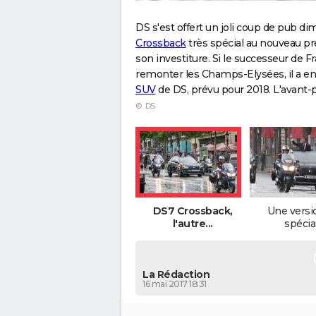
DS s'est offert un joli coup de pub 
Crossback
très spécial au nouveau p
son investiture. Si le successeur de F
remonter les Champs-Elysées, il a en
SUV
de DS, prévu pour 2018. L'avant-p
© DS
DS7 Crossback,
Une versi
l'autre...
spécial
La Rédaction
16 mai 2017 18:31