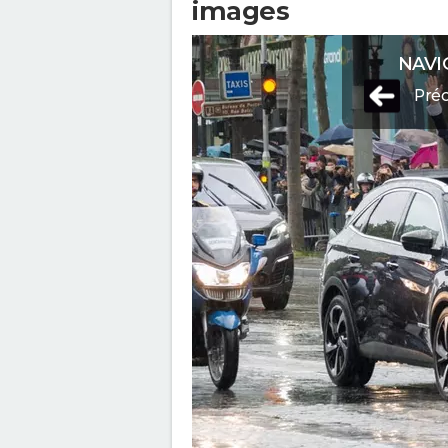
images
NAVI
Pré