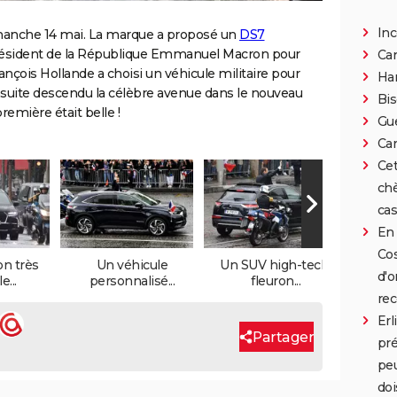
Inc
dimanche 14 mai. La marque a proposé un
DS7
résident de la République Emmanuel Macron pour
Can
rançois Hollande a choisi un véhicule militaire pour
Han
suite descendu la célèbre avenue dans le nouveau
Bis
remière était belle !
Gue
Car
Cet
chè
cas
En 
Cos
on très
Un véhicule
Un SUV high-tech,
Plein
d'o
e...
personnalisé...
fleuron...
rec
Erl
Partager
pré
peu
doi