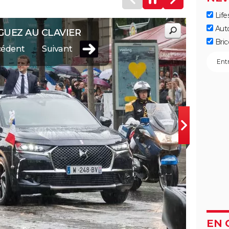
Life
Aut
GUEZ AU CLAVIER
Bric
cédent
Suivant
EN 