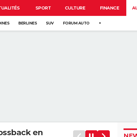
TUALITÉS
SPORT
CULTURE
FINANCE
A
DINES
BERLINES
SUV
FORUM AUTO
+
ossback en
NEW