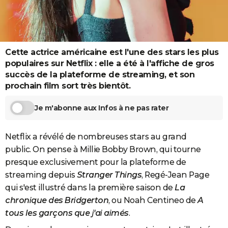
City break
Voyage de noces
Climat
Destinations
Voyage nature
Forum
+
PHOTO
GUIDES D'ACHAT
Cette actrice américaine est l'une des stars les plus
BONS PLANS
populaires sur Netflix : elle a été à l'affiche de gros
CARTE DE VOEUX
succès de la plateforme de streaming, et son
prochain film sort très bientôt.
Carte Bonne année
Carte Pâques
Carte de Noël
Carte Saint-Valentin
Carte d'anniversaire
DICTIONNAIRE
Je m'abonne aux Infos à ne pas rater
Biographies
Expressions
Dictionnaire
Citations
Proverbes
PROGRAMME TV
COPAINS D'AVANT
Netflix a révélé de nombreuses stars au grand
public. On pense à Millie Bobby Brown, qui tourne
Se connecter
Collèges
Universités
Service militaire
S'inscrire
Lycées
Primaires
Entreprises
Avis de recherche
AVIS DE DÉCÈS
presque exclusivement pour la plateforme de
streaming depuis
Stranger Things
, Regé-Jean Page
FORUM
qui s'est illustré dans la première saison de
La
Lifestyle
Sport
Television
Cinema
Bricolage
Culture
Auto
Voyage
chronique des Bridgerton
, ou Noah Centineo de
A
tous les garçons que j'ai aimés
.