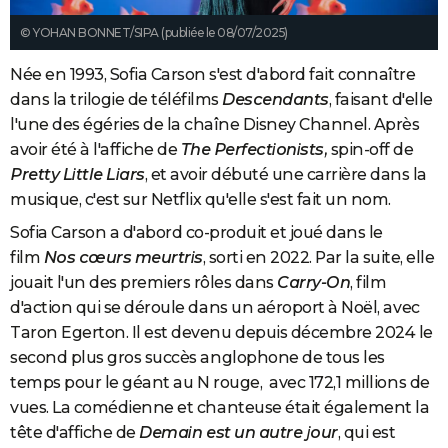
© YOHAN BONNET/SIPA (publiée le 08/07/2025)
Née en 1993, Sofia Carson s'est d'abord fait connaître
dans la trilogie de téléfilms
Descendants
, faisant d'elle
l'une des égéries de la chaîne Disney Channel. Après
avoir été à l'affiche de
The Perfectionists,
spin-off de
Pretty Little Liars
, et avoir débuté une carrière dans la
musique, c'est sur Netflix qu'elle s'est fait un nom.
Sofia Carson a d'abord co-produit et joué dans le
film
Nos cœurs meurtris
, sorti en 2022. Par la suite, elle
jouait l'un des premiers rôles dans
Carry-On
, film
d'action qui se déroule dans un aéroport à Noël, avec
Taron Egerton.
Il
est devenu depuis décembre 2024 le
second plus gros succès anglophone de tous les
temps pour le géant au N rouge, avec 172,1
millions de
vues. La comédienne et chanteuse était également la
tête d'affiche de
Demain est un autre jour
, qui est