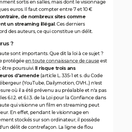
mment sortis en salles, mais dont le visionnage
ues euros. Il faut compter entre 7 et 10 €
ontraire, de nombreux sites comme
nt un streaming illégal
. Ces derniers
d des auteurs, ce qui constitue un délit.
rus ?
ute sont importants. Que dit la loi à ce sujet ?
re protégée
en toute connaissance de cause
est
être poursuivi.
Il risque trois ans
 euros d'amende
(article L. 335-1 et s. du Code
'hébergeur (YouTube, Dailymotion, OVH...) n'est
ure où il a été prévenu au préalable et n'a pas
s 6.I.2. et 6.I.3. de la Loi pour la Confiance dans
aute qui visionne un film en streaming peut
eur. En effet, pendant le visionnage en
rement stockés sur son ordinateur, il possède
un délit de contrefaçon. La ligne de flou