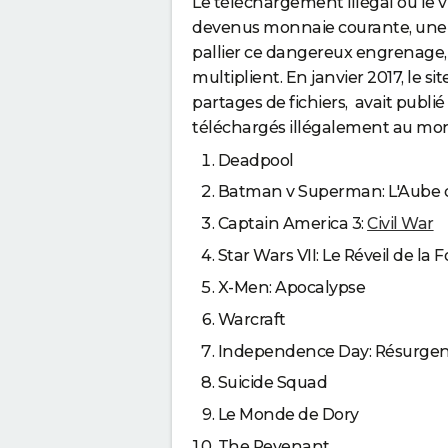
Le téléchargement illégal ou le 
devenus monnaie courante, une so
pallier ce dangereux engrenage, l
multiplient. En janvier 2017, le si
partages de fichiers, avait publié l
téléchargés illégalement au mon
Deadpool
Batman v Superman: L'Aube de
Captain America 3:
Civil War
Star Wars VII: Le Réveil de la 
X-Men: Apocalypse
Warcraft
Independence Day: Résurge
Suicide Squad
Le Monde de Dory
The Revenant