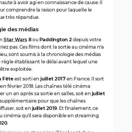
rnaute à avoir agi en connaissance de cause. Il
pour comprendre la raison pour laquelle le
ue très répandue.
gie des médias
lm
Star Wars
8
ou
Paddington 2
depuis votre
iez pas. Ces films dont la sortie au cinéma n'a
 lieu, sont soumis à la chronologie des médias
règle établissant le délai avant lequel une
tre exploitée.
a Fête
est sorti en
juillet 2017
en France. Il sort
en février 2018. Les chaînes télé cinéma
 un an après sa sortie en salles, soit en
juillet
e supplémentaire pour que les chaînes
ffuser, soit en
juillet 2019
. Et finalement, ce
u cinéma qu'il sera disponible en streaming
020
.