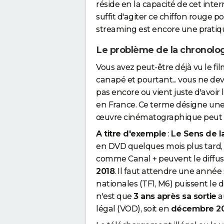
réside en la capacité de cet inte
suffit d'agiter ce chiffon rouge 
streaming est encore une pratiq
Le problème de la chronolo
Vous avez peut-être déjà vu le fi
canapé et pourtant... vous ne devr
pas encore ou vient juste d'avoir
en France. Ce terme désigne une 
œuvre cinématographique peut ê
A titre d'exemple
:
Le Sens de l
en DVD quelques mois plus tard, 
comme Canal + peuvent le diffuser
2018
. Il faut attendre une anné
nationales (TF1, M6) puissent le di
n'est que
3 ans après sa sortie
a
légal (VOD), soit en
décembre 2