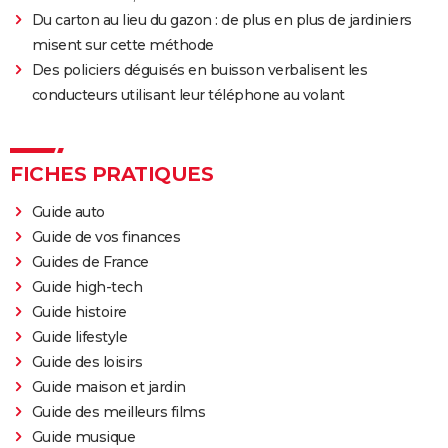
John Wick 4 : casting, avis, critiques, suite, séances,
Du carton au lieu du gazon : de plus en plus de jardiniers
streaming...
misent sur cette méthode
Black Panther 2 : de quoi est mort l'acteur Chadwick
Des policiers déguisés en buisson verbalisent les
Boseman ?
conducteurs utilisant leur téléphone au volant
Furiosa : que vaut le prequel de "Mad Max Fury
Road" ? Notre critique
The Batman : intrigue, casting, avis, streaming,
FICHES PRATIQUES
bande-annonce...
Guide auto
Piège de cristal
Guide de vos finances
Batman v Superman : le crossover de super-héros a-
Guides de France
t-il une suite ?
Guide high-tech
Morbius : y a-t-il une scène post-générique à la fin du
Guide histoire
film ?
Guide lifestyle
Guide des loisirs
Spider-Man No Way Home : où voir le film en VOD
Guide maison et jardin
streaming et à quel prix ?
Guide des meilleurs films
Les Éternels : que signifient les scènes post-
Guide musique
générique ? Explications