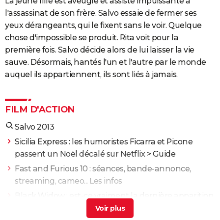
La jeune fille est aveugle et assiste impuissante à
l'assassinat de son frère. Salvo essaie de fermer ses
yeux dérangeants, qui le fixent sans le voir. Quelque
chose d'impossible se produit. Rita voit pour la
première fois. Salvo décide alors de lui laisser la vie
sauve. Désormais, hantés l'un et l'autre par le monde
auquel ils appartiennent, ils sont liés à jamais.
FILM D'ACTION
Salvo 2013
Sicilia Express : les humoristes Ficarra et Picone
passent un Noël décalé sur Netflix
> Guide
Fast and Furious 10 : séances, bande-annonce,
streaming, cameo... Les infos
Black Widow : est-ce vraiment la dernière apparition
de Scarlett Johansson chez Marvel ?