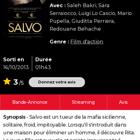
Avec :
Saleh Bakri, Sara
City break
Voyage de noces
Climat
Destinations
Voyage nature
Forum
+
PHOTO
Serraiocco, Luigi Lo Cascio, Mario
GUIDES D'ACHAT
Pupella, Giuditta Perriera,
Redouane Behache
BONS PLANS
Genre :
Film d'action
CARTE DE VOEUX
Carte Bonne année
Carte Pâques
Carte de Noël
Carte Saint-Valentin
Carte d'anniversaire
DICTIONNAIRE
Sorti en
Durée
16/10/2013
01h43
Biographies
Expressions
Dictionnaire
Citations
Proverbes
PROGRAMME TV
3
Donnez votre avis
/5
COPAINS D'AVANT
Se connecter
Collèges
Universités
Service militaire
S'inscrire
Lycées
Primaires
Entreprises
Avis de recherche
AVIS DE DÉCÈS
Bande-Annonce
Streaming
Avis
FORUM
Synopsis
- Salvo est un tueur de la mafia sicilienne,
Lifestyle
Sport
Television
Cinema
Bricolage
Culture
Auto
Voyage
solitaire, froid, impitoyable. Lorsqu'il s'introduit dans
une maison pour éliminer un homme, il découvre Rita.