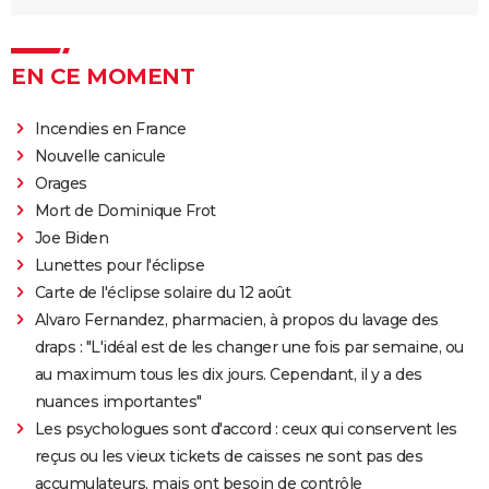
annonce, streaming, photos, avis...
Top Gun Maverick : Tom Cruise a-t-il vraiment piloté
EN CE MOMENT
des avions pour les besoins du film ?
Hunger Games, Lever de soleil sur la Moisson : Effie,
Incendies en France
Haymitch... des personnages bien connus dans la
Nouvelle canicule
bande-annonce
Orages
Doctor Strange 2 : que signifient les scènes post-
Mort de Dominique Frot
génériques ? On vous explique
Joe Biden
Gladiator 2 : pourquoi cette suite risque-t-elle de
Lunettes pour l'éclipse
diviser les fans du film culte ?
Carte de l'éclipse solaire du 12 août
Kraven le chasseur : le film Marvel s'offre une
Alvaro Fernandez, pharmacien, à propos du lavage des
sanglante bande-annonce, quelle date de sortie ?
draps : "L'idéal est de les changer une fois par semaine, ou
au maximum tous les dix jours. Cependant, il y a des
Thunderbolts* : le dernier film Marvel vaut-il le
nuances importantes"
coup ? Les critiques sont (presque) unanimes
Les psychologues sont d'accord : ceux qui conservent les
Mad Max Fury Road : synopsis, casting, bande-
reçus ou les vieux tickets de caisses ne sont pas des
annonce, streaming, avis...
accumulateurs, mais ont besoin de contrôle