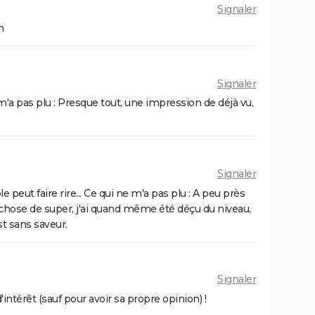
Signaler
Old boy
The Dog Stars : le thriller de Ridley
n
Scott se dévoile dans une nouvelle
bande-annonce
Signaler
m'a pas plu : Presque tout, une impression de déjà vu,
Signaler
 peut faire rire... Ce qui ne m'a pas plu : A peu près
 chose de super, j'ai quand même été déçu du niveau,
est sans saveur.
Signaler
intérêt (sauf pour avoir sa propre opinion) !