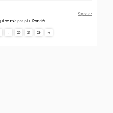
Signaler
i ne m'a pas plu : Poncifs...
...
26
27
28