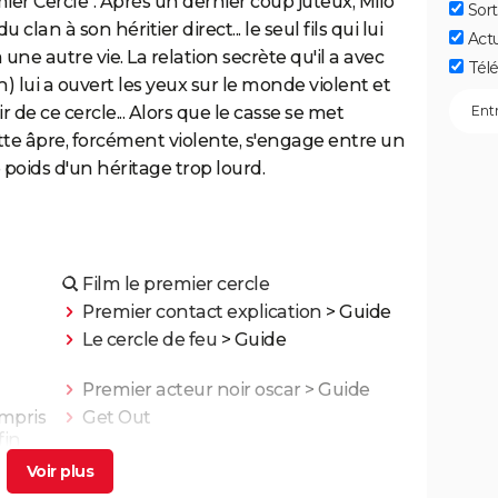
remier Cercle". Après un dernier coup juteux, Milo
Sort
clan à son héritier direct... le seul fils qui lui
Act
 une autre vie. La relation secrète qu'il a avec
Télé
n) lui a ouvert les yeux sur le monde violent et
ir de ce cercle... Alors que le casse se met
te âpre, forcément violente, s'engage entre un
e poids d'un héritage trop lourd.
Film le premier cercle
Premier contact explication
> Guide
Le cercle de feu
> Guide
Premier acteur noir oscar
> Guide
ompris
Get Out
fin
ilm ?
Fargo : les frères Coen se moquent
totalement des spectateurs dans le