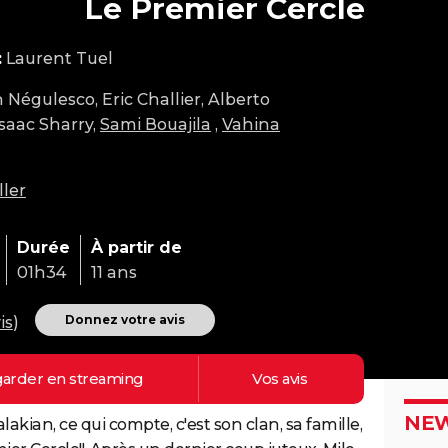
Le Premier Cercle
:
Laurent Tuel
n Négulesco, Eric Challier, Alberto
saac Sharry,
Sami Bouajila
,
Vahina
ller
Durée
À partir de
01h34
11 ans
Donnez votre avis
is
)
arder en
streaming
Vos
avis
NEW
lakian, ce qui compte, c'est son clan, sa famille,