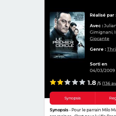
Réalisé par 
Avec :
Julia
Gimignani, I
Giocante
Genre :
Thri
Sorti en
04/03/2009
1.8
/5
(
136 av
Synopsis
Reg
Synopsis
- Pour le parrain Milo Ma