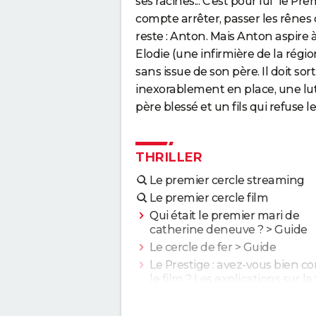
ses racines... C'est pour lui "le P
compte arrêter, passer les rênes du 
reste : Anton. Mais Anton aspire à
Elodie (une infirmière de la régio
sans issue de son père. Il doit sort
inexorablement en place, une lut
père blessé et un fils qui refuse l
THRILLER
Le premier cercle streaming
Le premier cercle film
Qui était le premier mari de
catherine deneuve ?
> Guide
Le cercle de fer
> Guide
Le Prestige : avez-vous bien c
le film ? Les explications sur la 
Enemy : que signifie la fin du f
Tentative d'explication