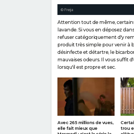
© Freija
Attention tout de même, certains 
lavande. Si vous en déposez dans 
refuser catégoriquement d'y remet
produit très simple pour venir à b
désinfecte et détartre, le bicar
mauvaises odeurs. Il vous suffit d
lorsqu'il est propre et sec.
Avec 265 millions de vues,
Certai
elle fait mieux que
trou e
Mercredi : c'est la série la
clôtur