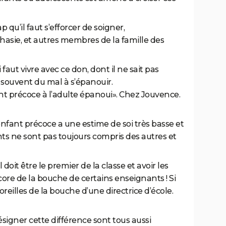
 qu’il faut s’efforcer de soigner,
hasie,
et
autres membres de la famille des
i faut viv
re
avec ce don, dont il ne sait pas
a souvent du mal à s’épanoui
r.
fant précoce à l’adulte épanoui». Chez Jouvence.
’enfant précoce a une
estime de soi très basse
et
nts ne sont pas toujours compris des autres
et
 doit être le premier de la classe
et
avoir les
re de la bouche de certains enseignants ! Si
oreilles de la bouche d’une directrice d’école.
ésigner c
et
te différence sont tous aussi