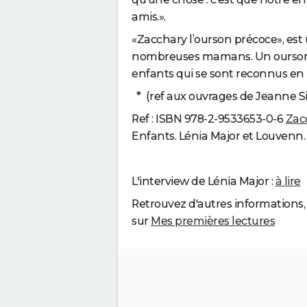
amis.».
«Zacchary l’ourson précoce», est
nombreuses mamans. Un ourson s
enfants qui se sont reconnus en l
*
(ref aux ouvrages de Jeanne S
Ref : ISBN 978-2-9533653-0-6
Zac
Enfants. Lénia Major
et
Louvenn. 
L'interview de Lénia Major :
à lire
Retrouvez
d'autres
informations
sur
Mes premières lectures