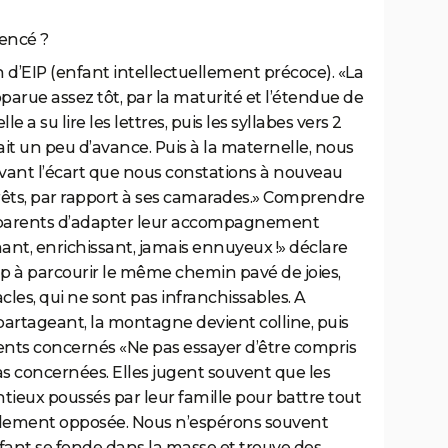
encé ?
d’EIP (enfant intellectuellement précoce). «
La
pparue assez tôt, par la maturité
et
l’étendue de
e a su lire les l
et
tres, puis les syllabes vers 2
it un peu d’avance. Puis à la maternelle, nous
devant l’écart que nous constations à nouveau
rêts, par rapport à ses camarades.» Comprendre
pa
re
nts d’adapter leu
r
accompagnement
nant, en
ri
chissant, jamais ennuyeux !» décla
re
p à pa
rc
ou
ri
r le même chemin pavé de joies,
cles, qui ne sont pas infranchissables. A
 partageant, la montagne devient colline, puis
rents concernés «Ne pas essayer d’être compris
s concernées. Elles jugent souvent que les
ntieux poussés par leur famille pour battre tout
ralement opposée. Nous n’espérons souvent
nfant se fonde dans la masse
et
trouve des