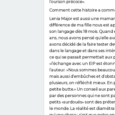
l’ourson précoce».
Comment c
et
te histoire a comm
Lenia Major est aussi une maman 
différence de ma fille nous est a
son langage dès 18 mois. Quand ell
ans, nous avons pensé qu’elle ava
avons décidé de la faire tester 
dans le langage
et
dans ses inté
ce qui se passait perm
et
tait aux 
«l’échange avec un EIP est éton
l’auteu
r.
«Nous sommes beaucou
mais aussi d’embûches
et
d’obsta
plusieurs, on réfléchit mieux. En
p
et
ite butte.» Un conseil aux pa
par des personnes qui ne sont pa
p
et
its «surdoués» sont des préte
le monde. La réalité est diamét
qu’
une chose : c’est que notre e