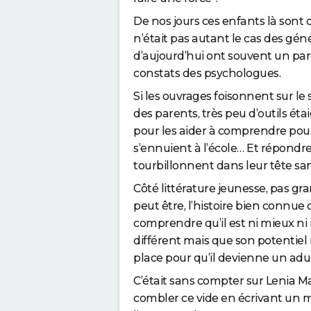
De nos jours ces enfants là sont 
n’était pas autant le cas des gé
d’aujourd’hui ont souvent un pare
constats des psychologues.
Si les ouvrages foisonnent sur le 
des parents, très peu d’outils ét
pour les aider à comprendre pourq
s’ennuient à l’école…
Et
répondre 
tourbillonnent dans leur tête san
Côté littérature jeune
sse, pas gr
peut être, l’histoire bien connue 
comprendre qu’il est ni mieux ni 
différent mais que son potentiel
place pour qu’il devienne un adu
C’était sans compter sur Lenia Ma
combler ce vide en écrivant un 