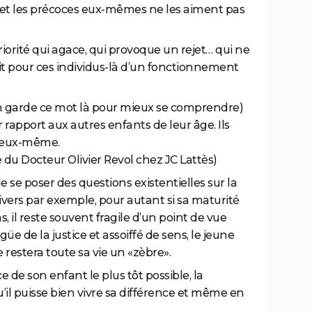
et
les précoces eux-mêmes ne les aiment pas
iorité qui agace, qui provoque un rej
et
… qui ne
’agit pour ces individus-là d’un fonctionnement
on garde ce mot là pour mieux se comprendre)
rapport aux autres enfants de leur âge. Ils
d’eux-même.
ne du Docteur Olivier Revol chez JC Lattès)
 se poser des questions existentielles sur la
Univers par exemple, pour autant si sa maturité
, il reste souvent fragile d’un point de vue
igüe de la justice
et
assoiffé de sens, le je
une
te restera toute sa vie un «zèbre».
de son enfant le plus tôt possible, la
il puisse bien vivre sa différence
et
même en