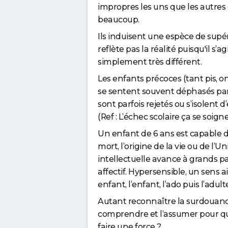
impropres les uns que les autres
beaucoup.
Ils induisent une espèce de supér
reflète pas la réalité puisqu'il s
simplement très différent.
Les enfants précoces (tant pis, 
se sentent souvent déphasés par 
sont parfois rej
et
és ou s’isolent 
(Ref : L’échec scolaire ça se soig
Un enfant de 6 ans est capable de
mort, l’origine de la vie ou de l’
intellectuelle avance à grands pas
affectif. Hypersensible, un sens a
enfant, l’enfant, l’ado puis l’adul
Autant reconnaître la surdouance 
comprendre
et
l’assumer pour qu’
faire une force ?