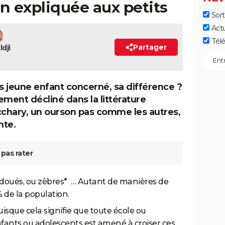
in expliquée aux petits
Sort
Act
Télé
Partager
dji
 jeune enfant concerné, sa différence ?
ement décliné dans la littérature
cchary, un ourson pas comme les autres,
nte.
pas rater
urdoués, ou zèbres*
… Autant de manières de
 de la population.
sque cela signifie que toute école ou
fants ou adolescents est amené à croiser ces