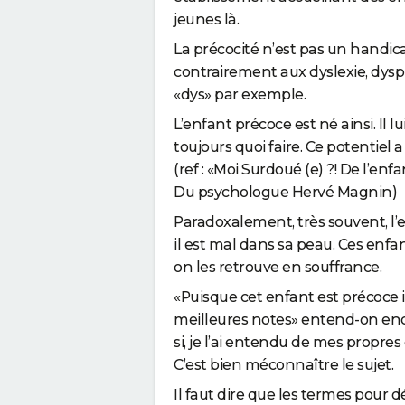
jeunes là.
La précocité n’est pas un handicap
contrairement aux dyslexie, dysp
«dys» par exemple.
L’enfant p
ré
coce est né ainsi. Il lu
toujou
rs
quoi fai
re
. Ce potentiel 
(ref : «Moi Surdoué (e) ?! De l’en
Du psychologue Hervé Magnin)
Paradoxalement, très souvent, l
il est mal dans sa peau. Ces enfa
on les r
et
rouve en souffrance.
«Puisque c
et
enfant est précoce il
meilleures notes» entend-on enco
si, je l’ai entendu de mes propres 
C’est bien méconnaître le suj
et
.
Il faut dire que les termes pour d