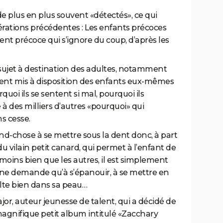
de plus en plus souvent «détectés», ce qui
nérations précédentes : Les enfants précoces
nt précoce qui s’ignore du coup, d’après les
suj
et
à destination des adultes, notamment
aient mis à disposition des enfants eux-mêmes
uoi ils se sentent si mal, pourquoi ils
à des milliers d’autres «pourquoi» qui
s cesse.
and-chose à se m
et
tre sous la dent donc, à part
du vilain p
et
it canard, qui perm
et
à l’enfant de
moins bien que les autres, il est simplement
 ne demande qu’à s’épanouir, à se m
et
tre en
lte bien dans sa peau…
jor, auteur jeune
sse de talent, qui a décidé de
magnifique p
et
it album intitulé «Zacchary