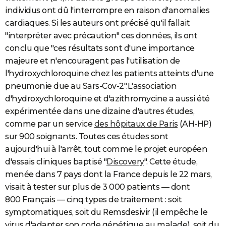
individus ont dû l'interrompre en raison d'anomalies
cardiaques. Si les auteurs ont précisé qu'il fallait
"interpréter avec précaution" ces données, ils ont
conclu que "ces résultats sont d'une importance
majeure et n'encouragent pas l'utilisation de
l'hydroxychloroquine chez les patients atteints d'une
pneumonie due au Sars-Cov-2".L'association
d'hydroxychloroquine et d'azithromycine a aussi été
expérimentée dans une dizaine d'autres études,
comme par un service
des hôpitaux de Paris
(AH-HP)
sur 900 soignants. Toutes ces études sont
aujourd'hui à l'arrêt, tout comme le projet européen
d'essais cliniques baptisé "
Discovery
". Cette étude,
menée dans 7 pays dont la France depuis le 22 mars,
visait à tester sur plus de 3 000 patients — dont
800 Français — cinq types de traitement : soit
symptomatiques, soit du Remsdesivir (il empêche le
virus d'adapter son code génétique au malade), soit du