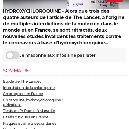
City break
Voyage de noces
Climat
Destinations
Voyage nature
Forum
+
PHOTO
HYDROXYCHLOROQUINE - Alors que trois des
quatre auteurs de l'article de The Lancet, à l'origine
GUIDES D'ACHAT
de multiples interdictions de la molécule dans le
monde et en France, se sont rétractés, deux
BONS PLANS
nouvelles études invalident les traitements contre
CARTE DE VOEUX
le coronavirus à base d'hydroxychloroquine...
Carte Bonne année
Carte Pâques
Carte de Noël
Carte Saint-Valentin
Carte d'anniversaire
DICTIONNAIRE
Je m'abonne aux Infos à ne pas rater
Biographies
Expressions
Dictionnaire
Citations
Proverbes
PROGRAMME TV
SOMMAIRE
COPAINS D'AVANT
Etude de The Lancet
Se connecter
Collèges
Universités
Service militaire
S'inscrire
Lycées
Primaires
Entreprises
Avis de recherche
Interdiction de la chloroquine
AVIS DE DÉCÈS
Chloroquine en France
Chloroquine, hydroxychloroquine :
FORUM
définitions
Lifestyle
Sport
Television
Cinema
Bricolage
Culture
Auto
Voyage
Tests du Pr Raoult à Marseille
Essais cliniques en France
Risques et effets secondaires