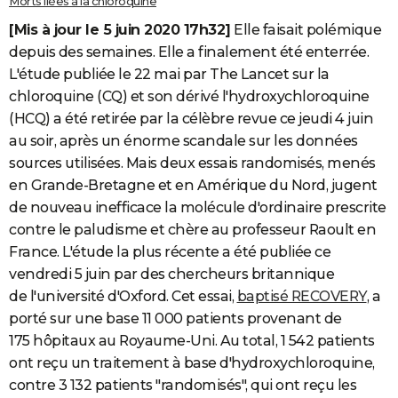
Morts liées à la chloroquine
[Mis à jour le 5 juin 2020 17h32]
Elle faisait polémique
depuis des semaines. Elle a finalement été enterrée.
L'étude publiée le 22 mai par The Lancet sur la
chloroquine (CQ) et son dérivé l'hydroxychloroquine
(HCQ) a été retirée par la célèbre revue ce jeudi 4 juin
au soir, après un énorme scandale sur les données
sources utilisées. Mais deux essais randomisés, menés
en Grande-Bretagne et en Amérique du Nord, jugent
de nouveau inefficace la molécule d'ordinaire prescrite
contre le paludisme et chère au professeur Raoult en
France. L'étude la plus récente a été publiée ce
vendredi 5 juin par des chercheurs britannique
de l'université d'Oxford. Cet essai,
baptisé RECOVERY
, a
porté sur une base 11 000 patients provenant de
175 hôpitaux au Royaume-Uni. Au total, 1 542 patients
ont reçu un traitement à base d'hydroxychloroquine,
contre 3 132 patients "randomisés", qui ont reçu les