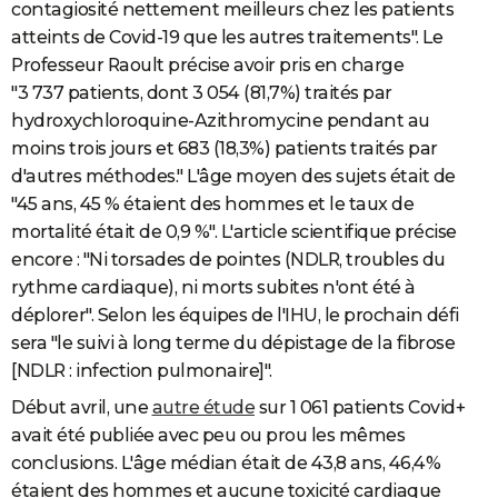
contagiosité nettement meilleurs chez les patients
atteints de Covid-19 que les autres traitements". Le
Professeur Raoult précise avoir pris en charge
"3 737 patients, dont 3 054 (81,7%) traités par
hydroxychloroquine-Azithromycine pendant au
moins trois jours et 683 (18,3%) patients traités par
d'autres méthodes." L'âge moyen des sujets était de
"45 ans, 45 % étaient des hommes et le taux de
mortalité était de 0,9 %". L'article scientifique précise
encore : "Ni torsades de pointes (NDLR, troubles du
rythme cardiaque), ni morts subites n'ont été à
déplorer". Selon les équipes de l'IHU, le prochain défi
sera "le suivi à long terme du dépistage de la fibrose
[NDLR : infection pulmonaire]".
Début avril, une
autre étude
sur 1 061 patients Covid+
avait été publiée avec peu ou prou les mêmes
conclusions. L'âge médian était de 43,8 ans, 46,4%
étaient des hommes et aucune toxicité cardiaque