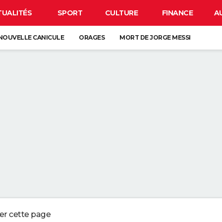
TUALITÉS
SPORT
CULTURE
FINANCE
A
NOUVELLE CANICULE
ORAGES
MORT DE JORGE MESSI
CLIPSE
CARTE DE L'ÉCLIPSE SOLAIRE DU 12 AOÛT
OS DU LAVAGE DES DRAPS : "L'IDÉAL EST DE LES CHANGER UNE FOIS P
UX QUI CONSERVENT LES REÇUS OU LES VIEUX TICKETS DE CAISSES NE
 EN PLUS DE JARDINIERS MISENT SUR CETTE MÉTHODE
ERBALISENT LES CONDUCTEURS UTILISANT LEUR TÉLÉPHONE AU VOLANT
ger cette page