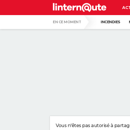
AC
EN CE MOMENT
INCENDIES
RÉSULTAT LOTO
LUNETTES POUR L'É
ALVARO FERNANDEZ, PHARMACIEN, À PROP
LES PSYCHOLOGUES SONT D'ACCORD : CE
DU CARTON AU LIEU DU GAZON : DE PLUS
DES POLICIERS DÉGUISÉS EN BUISSON V
Vous n'êtes pas autorisé à parta