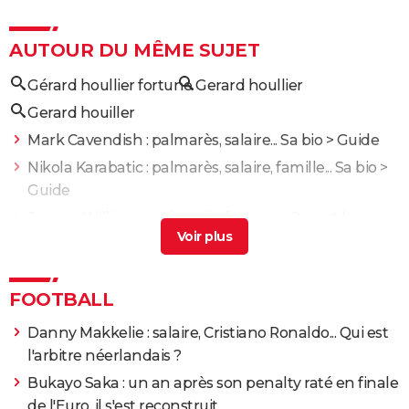
AUTOUR DU MÊME SUJET
Gérard houllier fortune
Gerard houllier
Gerard houiller
Mark Cavendish : palmarès, salaire... Sa bio
> Guide
Nikola Karabatic : palmarès, salaire, famille... Sa bio
>
Guide
Serena Williams : palmarès, fortune... Qui est la
légende du tennis ?
> Guide
Didier Drogba : fondation, fortune... Tout savoir sur
l'ancien attaquant de l'OM
> Guide
FOOTBALL
Iga Swiatek : classement, fortune... Sa bio
> Guide
Danny Makkelie : salaire, Cristiano Ronaldo... Qui est
l'arbitre néerlandais ?
Bukayo Saka : un an après son penalty raté en finale
de l'Euro, il s'est reconstruit