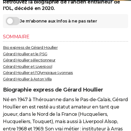
Retrouvez la biographie de l'ancien entraîneur de
City break
Voyage de noces
Climat
Destinations
Voyage nature
Forum
+
PHOTO
l'OL, décédé en 2020.
GUIDES D'ACHAT
Je m'abonne aux Infos à ne pas rater
BONS PLANS
SOMMAIRE
CARTE DE VOEUX
Bio express de Gérard Houllier
Carte Bonne année
Carte Pâques
Carte de Noël
Carte Saint-Valentin
Carte d'anniversaire
Gérard Houllier et le PSG
DICTIONNAIRE
Gérard Houllier sélectionneur
Biographies
Expressions
Dictionnaire
Citations
Proverbes
Gérard Houllier et Liverpool
PROGRAMME TV
Gérard Houllier et l'Olympique Lyonnais
COPAINS D'AVANT
Gérard Houllier à Aston Villa
Se connecter
Collèges
Universités
Service militaire
S'inscrire
Lycées
Primaires
Entreprises
Avis de recherche
Biographie express de Gérard Houllier
AVIS DE DÉCÈS
Né en 1947 à Thérouanne dans le Pas-de-Calais, Gérard
FORUM
Houllier en est resté au statut amateur en tant que
Lifestyle
Sport
Television
Cinema
Bricolage
Culture
Auto
Voyage
joueur, dans le Nord de la France (Hucqueliers,
Hucqueliers, Touquet), mais aussi à Liverpool Alsop,
entre 1968 et 1969. Son vrai métier : instituteur à Arras