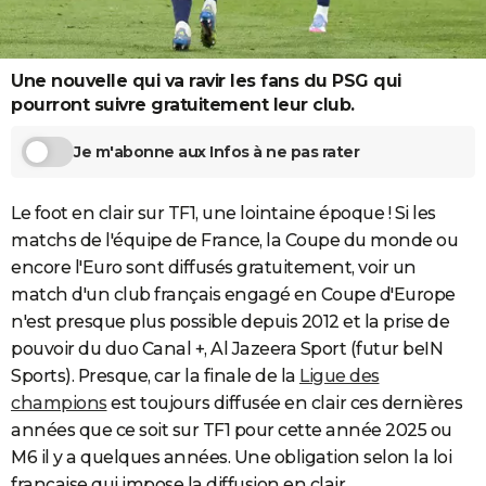
City break
Voyage de noces
Climat
Destinations
Voyage nature
Forum
+
PHOTO
GUIDES D'ACHAT
Une nouvelle qui va ravir les fans du PSG qui
pourront suivre gratuitement leur club.
BONS PLANS
Je m'abonne aux Infos à ne pas rater
CARTE DE VOEUX
Carte Bonne année
Carte Pâques
Carte de Noël
Carte Saint-Valentin
Carte d'anniversaire
DICTIONNAIRE
Le foot en clair sur TF1, une lointaine époque ! Si les
matchs de l'équipe de France, la Coupe du monde ou
Biographies
Expressions
Dictionnaire
Citations
Proverbes
PROGRAMME TV
encore l'Euro sont diffusés gratuitement, voir un
COPAINS D'AVANT
match d'un club français engagé en Coupe d'Europe
n'est presque plus possible depuis 2012 et la prise de
Se connecter
Collèges
Universités
Service militaire
S'inscrire
Lycées
Primaires
Entreprises
Avis de recherche
AVIS DE DÉCÈS
pouvoir du duo Canal +, Al Jazeera Sport (futur beIN
Sports). Presque, car la finale de la
Ligue des
FORUM
champions
est toujours diffusée en clair ces dernières
Lifestyle
Sport
Television
Cinema
Bricolage
Culture
Auto
Voyage
années que ce soit sur TF1 pour cette année 2025 ou
M6 il y a quelques années. Une obligation selon la loi
française qui impose la diffusion en clair