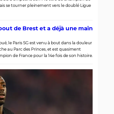
is se tourner pleinement vers le doublé Ligue
 bout de Brest et a déjà une main
oué, le Paris SG est venu à bout dans la douleur
che au Parc des Princes, et est quasiment
pion de France pour la 14e fois de son histoire.