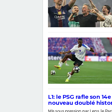
L1: le PSG rafle son 14
nouveau doublé histo
Mis sous pression par Lens, le P