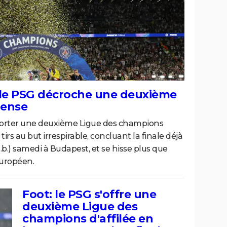
 le PSG décroche une deuxième
pense
emporter une deuxième Ligue des champions
tirs au but irrespirable, concluant la finale déjà
a.b.) samedi à Budapest, et se hisse plus que
européen.
Foot: le PSG s'offre une
deuxième Ligue des
champions d'affilée en