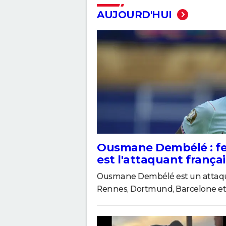
AUJOURD'HUI
Ousmane Dembélé : fem
est l'attaquant frança
Ousmane Dembélé est un attaquant
Rennes, Dortmund, Barcelone et 