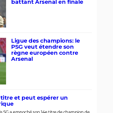
battant Arsenal en finale
Ligue des champions: le
PSG veut étendre son
règne européen contre
Arsenal
e titre et peut espérer un
rique
aris SG a empoché son 14e titre de champion de