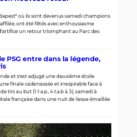
udapest" où ils sont devenus samedi champions
affilée, ont été fêtés avec enthousiasme
'artifice un retour triomphant au Parc des
le PSG entre dans la légende,
is
ende et s'est adjugé une deuxième étoile
ne finale cadenassée et irrespirable face à
tirs au but (1-1 a.p., 4 t.a.b à 3), samedi à
itale française dans une nuit de liesse émaillée