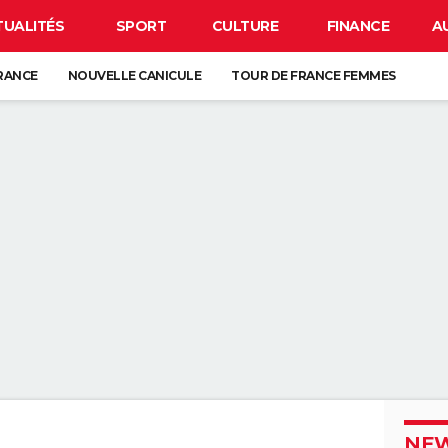
TUALITÉS
SPORT
CULTURE
FINANCE
A
FRANCE
NOUVELLE CANICULE
TOUR DE FRANCE FEMMES
EN FRANCE
BISON FUTÉ
LUNETTES POUR L'ÉCLIPSE
À DÉGRAISSER LA PAROI DE DOUCHE" : LA MEILLEURE SOLUTION SELON C
R LA VAISSELLE SALE S'ACCUMULER DANS L'ÉVIER N'EST PAS UN SIGNE 
 CHIEN QUI ÉTERNUE N'EST PAS MALADE, C'EST UN SIGNE POUR DIRE QU'
3 DÉTAILS À VÉRIFIER POUR CHOISIR UN BON MELON
NEW