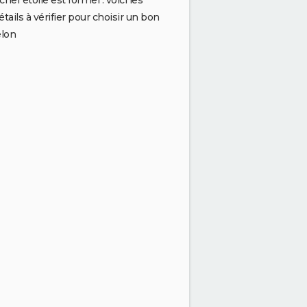
chef étoilé est formel : voici les
étails à vérifier pour choisir un bon
lon