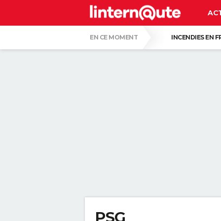
AC
EN CE MOMENT
INCENDIES EN 
QUENTIN DUMONTIER
HANTAVIRUS 
CARTE DE L'ÉCLIPSE SOLAIRE DU 12 AOÛT
"APPLIQUER CE LIQUIDE VAISSELLE AIDE 
LES PSYCHOLOGUES SONT CLAIRS : LAISSE
TONY SILVESTRE, ÉDUCATEUR CANIN : "UN
CE CHEF ÉTOILÉ EST FORMEL : VOICI LES 
PSG