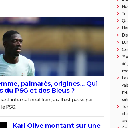
Nou
To
Qu
Han
Bis
Lun
Car
"Ap
dég
mei
Les
me, palmarès, origines... Qui
vai
is du PSG et des Bleus ?
n'e
sat
 international français. Il est passé par
Ton
le PSG.
chi
un 
Karl Olive montant sur une