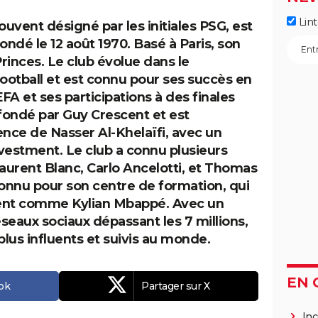
Lin
ouvent désigné par les initiales PSG, est
fondé le 12 août 1970. Basé à Paris, son
Princes. Le club évolue dans le
otball et est connu pour ses succès en
A et ses participations à des finales
 fondé par Guy Crescent et est
ence de Nasser Al-Khelaïfi, avec un
nvestment. Le club a connu plusieurs
aurent Blanc, Carlo Ancelotti, et Thomas
connu pour son centre de formation, qui
alent comme Kylian Mbappé. Avec un
seaux sociaux dépassant les 7 millions,
 plus influents et suivis au monde.
EN 
ok
Partager
sur X
Inc