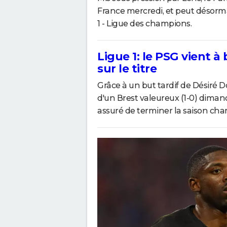
France mercredi, et peut désorma
1 - Ligue des champions.
Ligue 1: le PSG vient à
sur le titre
Grâce à un but tardif de Désiré D
d'un Brest valeureux (1-0) diman
assuré de terminer la saison cham