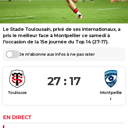
City break
Voyage de noces
Climat
Destinations
Voyage nature
Forum
+
PHOTO
GUIDES D'ACHAT
Le Stade Toulousain, privé de ses internationaux, a
BONS PLANS
pris le meilleur face à Montpellier ce samedi à
CARTE DE VOEUX
l'occasion de la 15e journée du Top 14 (27-17).
Carte Bonne année
Carte Pâques
Carte de Noël
Carte Saint-Valentin
Carte d'anniversaire
DICTIONNAIRE
Je m'abonne aux Infos à ne pas rater
Biographies
Expressions
Dictionnaire
Citations
Proverbes
PROGRAMME TV
COPAINS D'AVANT
27 : 17
Se connecter
Collèges
Universités
Service militaire
S'inscrire
Lycées
Primaires
Entreprises
Avis de recherche
AVIS DE DÉCÈS
Toulouse
Montpellie
r
FORUM
Lifestyle
Sport
Television
Cinema
Bricolage
Culture
Auto
Voyage
EN DIRECT