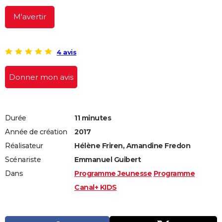
M'avertir
4 avis
Donner mon avis
Durée
11 minutes
Année de création
2017
Réalisateur
Hélène Friren, Amandine Fredon
Scénariste
Emmanuel Guibert
Dans
Programme Jeunesse
Programme
Canal+ KIDS