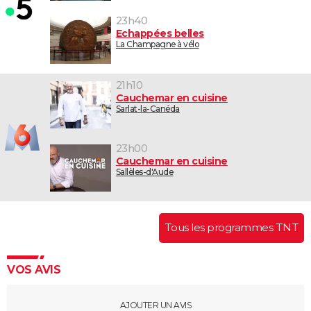
23h40
Echappées belles
La Champagne à vélo
21h10
Cauchemar en cuisine
Sarlat-la-Canéda
23h00
Cauchemar en cuisine
Sallèles-d'Aude
Tous les programmes TNT
VOS AVIS
AJOUTER UN AVIS