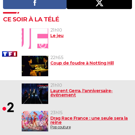
CE SOIR À LA TÉLÉ
21h10
Le jeu
22h55
Coup de foudre à Notting Hill
21h10
Laurent Gerra, l'anniversaire-
événement
23h15
Drag Race France : une seule sera la
reine
Pop couture