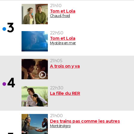
21h10
Tom et Lola
Chaud, froid
22h50
Tom et Lola
Mystère en mer
21h05
A trois on y va
22h30
La fille du RER
21h00
Des trains pas comme les autres
Monténégro