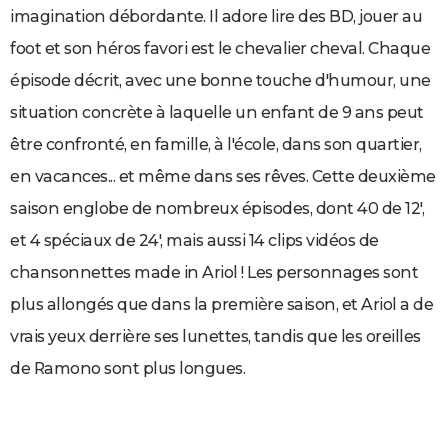
imagination débordante. Il adore lire des BD, jouer au
City break
Voyage de noces
Climat
Destinations
Voyage nature
Forum
+
PHOTO
foot et son héros favori est le chevalier cheval. Chaque
GUIDES D'ACHAT
épisode décrit, avec une bonne touche d'humour, une
BONS PLANS
situation concrète à laquelle un enfant de 9 ans peut
être confronté, en famille, à l'école, dans son quartier,
CARTE DE VOEUX
en vacances... et même dans ses rêves. Cette deuxième
Carte Bonne année
Carte Pâques
Carte de Noël
Carte Saint-Valentin
Carte d'anniversaire
DICTIONNAIRE
saison englobe de nombreux épisodes, dont 40 de 12',
Biographies
Expressions
Dictionnaire
Citations
Proverbes
PROGRAMME TV
et 4 spéciaux de 24', mais aussi 14 clips vidéos de
COPAINS D'AVANT
chansonnettes made in Ariol ! Les personnages sont
plus allongés que dans la première saison, et Ariol a de
Se connecter
Collèges
Universités
Service militaire
S'inscrire
Lycées
Primaires
Entreprises
Avis de recherche
AVIS DE DÉCÈS
vrais yeux derrière ses lunettes, tandis que les oreilles
FORUM
de Ramono sont plus longues.
Lifestyle
Sport
Television
Cinema
Bricolage
Culture
Auto
Voyage