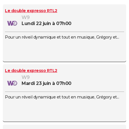
City break
Voyage de noces
Climat
Destinations
Voyage nature
Forum
+
PHOTO
Le double expresso RTL2
W9
GUIDES D'ACHAT
lundi 22 juin à 07h00
BONS PLANS
Pour un réveil dynamique et tout en musique, Grégory et...
CARTE DE VOEUX
Carte Bonne année
Carte Pâques
Carte de Noël
Carte Saint-Valentin
Carte d'anniversaire
DICTIONNAIRE
Biographies
Expressions
Dictionnaire
Citations
Proverbes
PROGRAMME TV
Le double expresso RTL2
COPAINS D'AVANT
W9
mardi 23 juin à 07h00
Se connecter
Collèges
Universités
Service militaire
S'inscrire
Lycées
Primaires
Entreprises
Avis de recherche
AVIS DE DÉCÈS
Pour un réveil dynamique et tout en musique, Grégory et...
FORUM
Lifestyle
Sport
Television
Cinema
Bricolage
Culture
Auto
Voyage