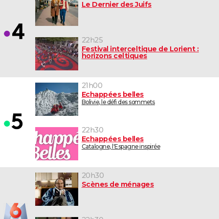
Le Dernier des Juifs
22h25
Festival interceltique de Lorient :
horizons celtiques
21h00
Echappées belles
Bolivie, le défi des sommets
22h30
Echappées belles
Catalogne, l'Espagne inspirée
20h30
Scènes de ménages