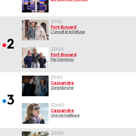
21h10
Fort Boyard
L'Unicef et le Refuge
23h25
Fort Boyard
Par Domingo
21h10
Cassandre
Zone blanche
22h45
Cassandre
Une vie meilleure
21h00