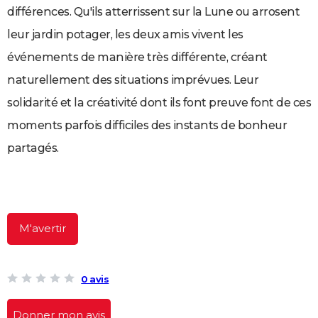
différences. Qu'ils atterrissent sur la Lune ou arrosent
City break
Voyage de noces
Climat
Destinations
Voyage nature
Forum
+
PHOTO
leur jardin potager, les deux amis vivent les
GUIDES D'ACHAT
événements de manière très différente, créant
BONS PLANS
naturellement des situations imprévues. Leur
solidarité et la créativité dont ils font preuve font de ces
CARTE DE VOEUX
moments parfois difficiles des instants de bonheur
Carte Bonne année
Carte Pâques
Carte de Noël
Carte Saint-Valentin
Carte d'anniversaire
DICTIONNAIRE
partagés.
Biographies
Expressions
Dictionnaire
Citations
Proverbes
PROGRAMME TV
COPAINS D'AVANT
Se connecter
Collèges
Universités
Service militaire
S'inscrire
Lycées
Primaires
Entreprises
Avis de recherche
AVIS DE DÉCÈS
M'avertir
FORUM
Lifestyle
Sport
Television
Cinema
Bricolage
Culture
Auto
Voyage
0 avis
Donner mon avis