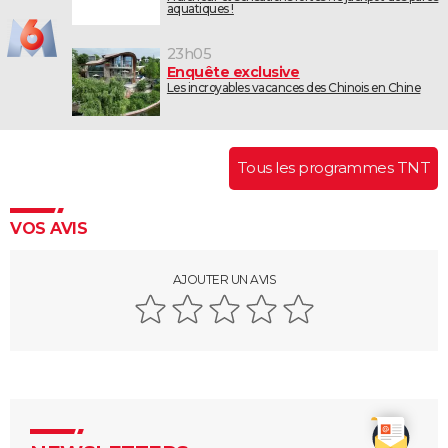
aquatiques !
23h05
Enquête exclusive
Les incroyables vacances des Chinois en Chine
Tous les programmes TNT
VOS AVIS
AJOUTER UN AVIS