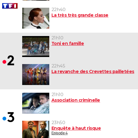
22h40
La très très grande classe
21h10
Toni en famille
22h45
La revanche des Crevettes pailletées
21h10
Association criminelle
23h50
Enquête à haut risque
Episode 4