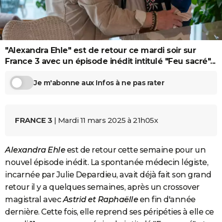
City break
Voyage de noces
Climat
Destinations
Voyage nature
Forum
+
PHOTO
GUIDES D'ACHAT
"Alexandra Ehle" est de retour ce mardi soir sur
BONS PLANS
France 3 avec un épisode inédit intitulé "Feu sacré"...
CARTE DE VOEUX
Je m'abonne aux Infos à ne pas rater
Carte Bonne année
Carte Pâques
Carte de Noël
Carte Saint-Valentin
Carte d'anniversaire
DICTIONNAIRE
Biographies
Expressions
Dictionnaire
Citations
Proverbes
PROGRAMME TV
FRANCE 3
| Mardi 11 mars 2025 à 21h05x
COPAINS D'AVANT
Alexandra Ehle
est de retour cette semaine pour un
Se connecter
Collèges
Universités
Service militaire
S'inscrire
Lycées
Primaires
Entreprises
Avis de recherche
AVIS DE DÉCÈS
nouvel épisode inédit. La spontanée médecin légiste,
FORUM
incarnée par Julie Depardieu, avait déjà fait son grand
retour il y a quelques semaines, après un crossover
Lifestyle
Sport
Television
Cinema
Bricolage
Culture
Auto
Voyage
magistral avec
Astrid et Raphaëlle
en fin d'année
dernière. Cette fois, elle reprend ses péripéties à elle ce