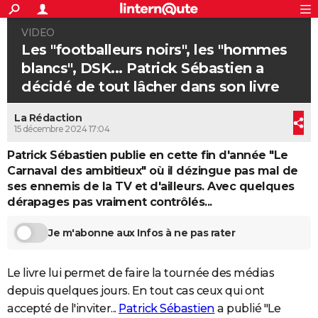
ACTUALITÉS
VIDEO
Connexion
S'inscrire
Rechercher
Société
Education
Villes
Politique
Faits Divers
Monde
+
SPORT
Les "footballeurs noirs", les "hommes
blancs", DSK... Patrick Sébastien a
Football
Cyclisme
Forum
Coupe du monde 2026
Tennis
Rugby
CULTURE
décidé de tout lâcher dans son livre
TNT
Cinéma
Musique
Programme TV
Streaming
Sorties cinéma
+
FINANCE
La Rédaction
Impôts
Immobilier
Banque
Crédit
Retraite
Epargne
Risques naturels par ville
Assurance
15 décembre 2024 17:04
AUTO
Patrick Sébastien publie en cette fin d'année "Le
Réserver un essai
Berlines
Forum auto
Essais
Citadines
SUV
+
HIGH-TECH
Carnaval des ambitieux" où il dézingue pas mal de
ses ennemis de la TV et d'ailleurs. Avec quelques
Meilleur smartphone
Ordinateurs
Guide high-tech
Mobiles
Internet
Jeux vidéo
+
BRICOLAGE
dérapages pas vraiment contrôlés...
Aménagement intérieur
Cuisine
Jardinage
+
Forum
Extérieur
Salle de bains
Rangement
WEEK-END
Je m'abonne aux Infos à ne pas rater
Escapades
Expositions
Week-end nature
Guides de France
Patrimoine
Musées
+
LIFESTYLE
Le livre lui permet de faire la tournée des médias
Bien-être
Mode
+
Art de vivre
Loisirs
Modes de vie
SANTE
depuis quelques jours. En tout cas ceux qui ont
Guide de la santé
Médicaments
+
Alimentation
Maladies
Sommeil
VOYAGE
accepté de l'inviter...
Patrick Sébastien
a publié "Le