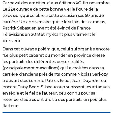
Carnaval des ambitieux" aux éditions XO, fin novembre.
City break
Voyage de noces
Climat
Destinations
Voyage nature
Forum
+
PHOTO
Le 22e ouvrage de cette bonne vieille figure de la
télévision, qui célèbre à cette occasion ses 50 ans de
GUIDES D'ACHAT
carrière. Un anniversaire qui se fera loin des caméras,
BONS PLANS
Patrick Sébastien ayant été évincé de France
Télévisions en 2018 et n'y étant plus vraiment le
CARTE DE VOEUX
bienvenu.
Carte Bonne année
Carte Pâques
Carte de Noël
Carte Saint-Valentin
Carte d'anniversaire
DICTIONNAIRE
Dans cet ouvrage polémique, celui qui organise encore
"Le plus petit cabaret du monde" en province dresse
Biographies
Expressions
Dictionnaire
Citations
Proverbes
PROGRAMME TV
les portraits des différentes personnalités
COPAINS D'AVANT
(principalement masculines) qu'il a croisées dans sa
carrière, d'anciens présidents, comme Nicolas Sarkozy,
Se connecter
Collèges
Universités
Service militaire
S'inscrire
Lycées
Primaires
Entreprises
Avis de recherche
AVIS DE DÉCÈS
à des artistes comme Patrick Bruel, Jean Dujardin, ou
encore Dany Boon. Si beaucoup subissent les attaques
FORUM
en règle et le fiel de l'auteur, peu connu pour sa
Lifestyle
Sport
Television
Cinema
Bricolage
Culture
Auto
Voyage
retenue, d'autres ont droit à des portraits un peu plus
flatteurs.