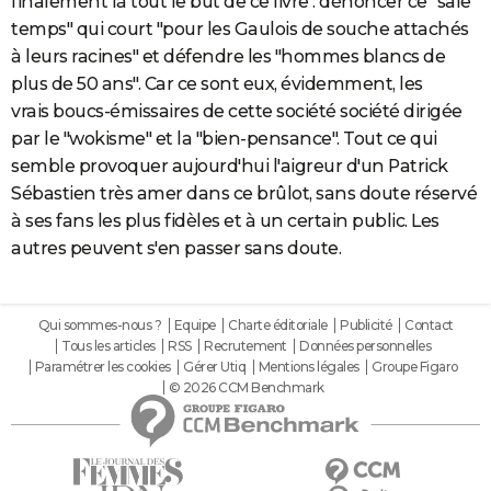
finalement là tout le but de ce livre : dénoncer ce "sale
temps" qui court "pour les Gaulois de souche attachés
à leurs racines" et défendre les "hommes blancs de
plus de 50 ans". Car ce sont eux, évidemment, les
vrais boucs-émissaires de cette société société dirigée
par le "wokisme" et la "bien-pensance". Tout ce qui
semble provoquer aujourd'hui l'aigreur d'un Patrick
Sébastien très amer dans ce brûlot, sans doute réservé
à ses fans les plus fidèles et à un certain public. Les
autres peuvent s'en passer sans doute.
Qui sommes-nous ?
Equipe
Charte éditoriale
Publicité
Contact
Tous les articles
RSS
Recrutement
Données personnelles
Paramétrer les cookies
Gérer Utiq
Mentions légales
Groupe Figaro
© 2026 CCM Benchmark