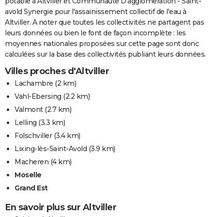
potable à Altviller et Communaute D'agglomeration - Saint-
avold Synergie pour l'assainissement collectif de l'eau à
Altviller. A noter que toutes les collectivités ne partagent pas
leurs données ou bien le font de façon incomplète : les
moyennes nationales proposées sur cette page sont donc
calculées sur la base des collectivités publiant leurs données.
Villes proches d'Altviller
Lachambre
(2 km)
Vahl-Ebersing
(2.2 km)
Valmont
(2.7 km)
Lelling
(3.3 km)
Folschviller
(3.4 km)
Lixing-lès-Saint-Avold
(3.9 km)
Macheren
(4 km)
Moselle
Grand Est
En savoir plus sur Altviller