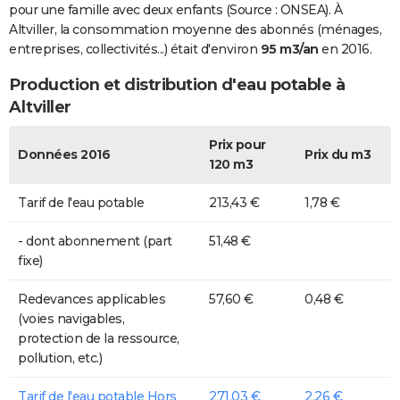
pour une famille avec deux enfants (Source : ONSEA). À
Altviller, la consommation moyenne des abonnés (ménages,
entreprises, collectivités...) était d'environ
95 m3/an
en 2016.
Production et distribution d'eau potable à
Altviller
Prix pour
Données 2016
Prix du m3
120 m3
Tarif de l'eau potable
213,43 €
1,78 €
- dont abonnement (part
51,48 €
fixe)
Redevances applicables
57,60 €
0,48 €
(voies navigables,
protection de la ressource,
pollution, etc.)
Tarif de l'eau potable Hors
271,03 €
2,26 €