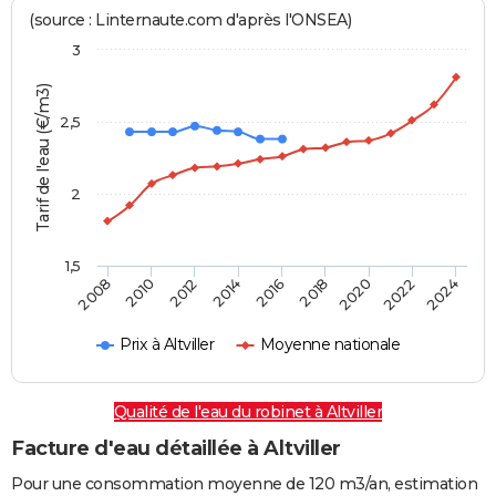
(source : Linternaute.com d'après l'ONSEA)
3
Tarif de l'eau (€/m3)
2,5
2
1,5
2016
2014
2024
2012
2022
2010
2020
2008
2018
Prix à Altviller
Moyenne nationale
Qualité de l'eau du robinet à Altviller
Facture d'eau détaillée à Altviller
Pour une consommation moyenne de 120 m3/an, estimation