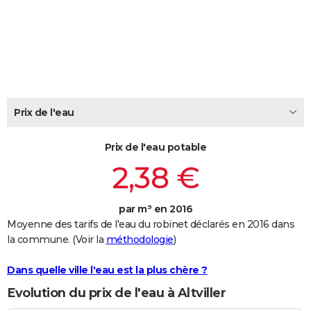
City break
Voyage de noces
Climat
Destinations
Voyage nature
Forum
+
PHOTO
GUIDES D'ACHAT
BONS PLANS
CARTE DE VOEUX
Prix de l'eau
Carte Bonne année
Carte Pâques
Carte de Noël
Carte Saint-Valentin
Carte d'anniversaire
DICTIONNAIRE
Prix de l'eau potable
Biographies
Expressions
Dictionnaire
Citations
Proverbes
PROGRAMME TV
2,38 €
COPAINS D'AVANT
par m³ en 2016
Se connecter
Collèges
Universités
Service militaire
S'inscrire
Lycées
Primaires
Entreprises
Avis de recherche
AVIS DE DÉCÈS
Moyenne des tarifs de l'eau du robinet déclarés en 2016 dans
la commune. (Voir la
méthodologie
)
FORUM
Lifestyle
Sport
Television
Cinema
Bricolage
Culture
Auto
Voyage
Dans quelle ville l'eau est la plus chère ?
Evolution du prix de l'eau à Altviller