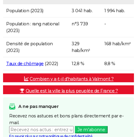
Population (2023)
3 041 hab.
1 994 hab.
Population : rang national
n°3 739
-
(2023)
Densité de population
329
168 hab/km²
(2023)
hab/km²
Taux de chômage
(2022)
12,8 %
8,8 %
Combien y a-t-il d'habitants à Valmont ?
Quelle est la ville la plus peuplée de France ?
A ne pas manquer
Recevez nos astuces et bons plans directement par e-
mail.
Je m'abonne
En savoir plus sur notre politique de confidentialité