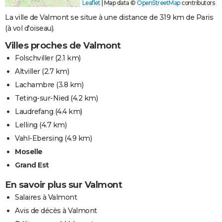
Leaflet
|
Map data ©
OpenStreetMap
contributors
La ville de Valmont se situe à une distance de 319 km de Paris
(à vol d'oiseau).
Villes proches de Valmont
Folschviller
(2.1 km)
Altviller
(2.7 km)
Lachambre
(3.8 km)
Teting-sur-Nied
(4.2 km)
Laudrefang
(4.4 km)
Lelling
(4.7 km)
Vahl-Ebersing
(4.9 km)
Moselle
Grand Est
En savoir plus sur Valmont
Salaires à Valmont
Avis de décès à Valmont