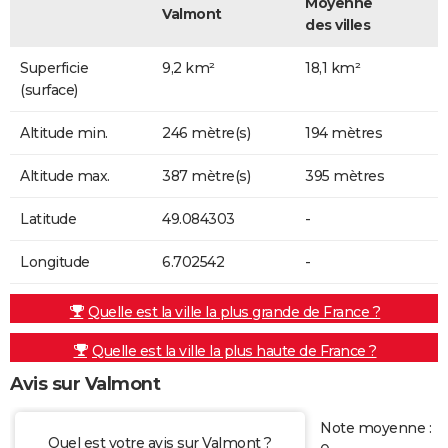
Moyenne
Valmont
des villes
Superficie
9,2 km²
18,1 km²
(surface)
Altitude min.
246 mètre(s)
194 mètres
Altitude max.
387 mètre(s)
395 mètres
Latitude
49.084303
-
Longitude
6.702542
-
Quelle est la ville la plus grande de France ?
Quelle est la ville la plus haute de France ?
Avis sur Valmont
Note moyenne :
Quel est votre avis sur Valmont ?