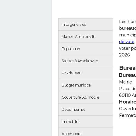
Les hora
Infos générales
bureaux 
municip
Mairie d'Amblainville
de vote
voter po
Population
2026.
Salaires à Amblainville
Bureau
Prix de l'eau
Bureau
Mairie
Budget municipal
Place d
60110 A
Couverture 5G, mobile
Horair
Ouvertur
Débit Internet
Fermetu
Immobilier
Automobile