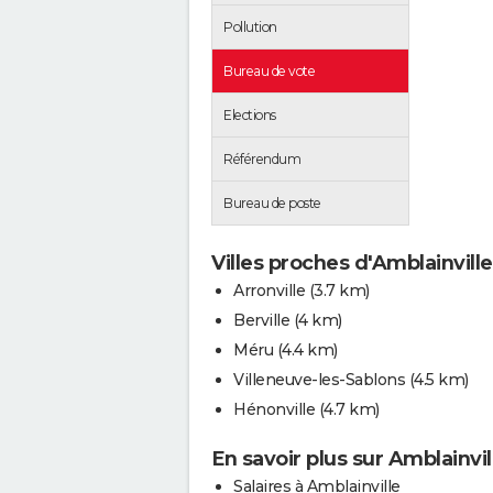
Pollution
Bureau de vote
Elections
Référendum
Bureau de poste
Villes proches d'Amblainville
Arronville
(3.7 km)
Berville
(4 km)
Méru
(4.4 km)
Villeneuve-les-Sablons
(4.5 km)
Hénonville
(4.7 km)
En savoir plus sur Amblainvil
Salaires à Amblainville