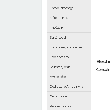
Emploi, chômage
Météo, climat
Impôts, IFI
Santé, social
Entreprises, commerces
Ecoles, scolarité
Electi
Tourisme, loisirs
Consulte
Avis de décès
Déchetterie Amblainville
Délinquance
Risques naturels