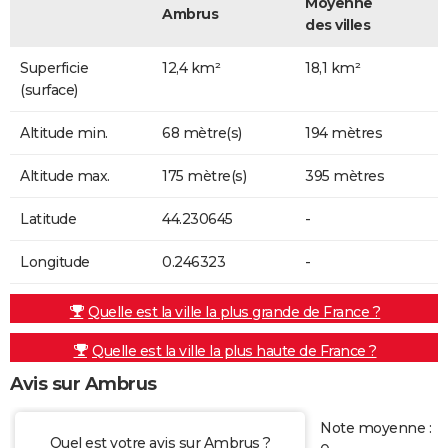
Moyenne
Ambrus
des villes
Superficie
12,4 km²
18,1 km²
(surface)
Altitude min.
68 mètre(s)
194 mètres
Altitude max.
175 mètre(s)
395 mètres
Latitude
44.230645
-
Longitude
0.246323
-
Quelle est la ville la plus grande de France ?
Quelle est la ville la plus haute de France ?
Avis sur Ambrus
Note moyenne :
Quel est votre avis sur Ambrus ?