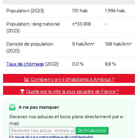
Population (2023)
110 hab.
1 994 hab.
Population : rang national
n°30 818
-
(2023)
Densité de population
9 hab/km²
168 hab/km²
(2023)
Taux de chômage
(2022)
0,0 %
8,8 %
Combien y a-t-il d'habitants à Ambrus ?
Quelle est la ville la plus peuplée de France ?
A ne pas manquer
Recevez nos astuces et bons plans directement par e-
mail.
Je m'abonne
En savoir plus sur notre politique de confidentialité