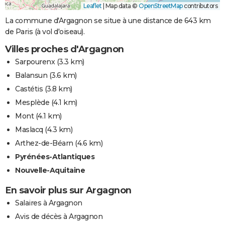
Leaflet
|
Map data ©
OpenStreetMap
contributors
La commune d'Argagnon se situe à une distance de 643 km
de Paris (à vol d'oiseau).
Villes proches d'Argagnon
Sarpourenx
(3.3 km)
Balansun
(3.6 km)
Castétis
(3.8 km)
Mesplède
(4.1 km)
Mont
(4.1 km)
Maslacq
(4.3 km)
Arthez-de-Béarn
(4.6 km)
Pyrénées-Atlantiques
Nouvelle-Aquitaine
En savoir plus sur Argagnon
Salaires à Argagnon
Avis de décès à Argagnon