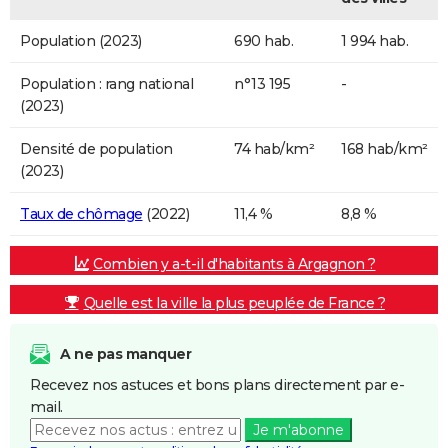
Population (2023)
690 hab.
1 994 hab.
Population : rang national
n°13 195
-
(2023)
Densité de population
74 hab/km²
168 hab/km²
(2023)
Taux de chômage
(2022)
11,4 %
8,8 %
Combien y a-t-il d'habitants à Argagnon ?
Quelle est la ville la plus peuplée de France ?
A ne pas manquer
Recevez nos astuces et bons plans directement par e-
mail.
Je m'abonne