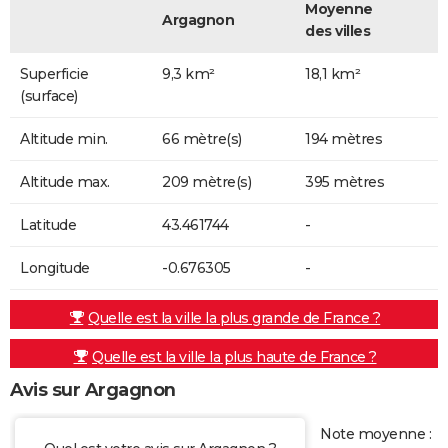
Moyenne
Argagnon
des villes
Superficie
9,3 km²
18,1 km²
(surface)
Altitude min.
66 mètre(s)
194 mètres
Altitude max.
209 mètre(s)
395 mètres
Latitude
43.461744
-
Longitude
-0.676305
-
Quelle est la ville la plus grande de France ?
Quelle est la ville la plus haute de France ?
Avis sur Argagnon
Note moyenne :