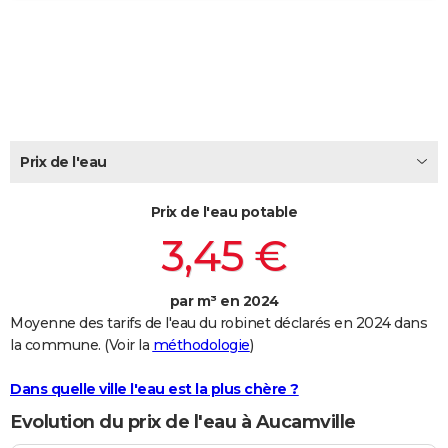
City break
Voyage de noces
Climat
Destinations
Voyage nature
Forum
+
PHOTO
GUIDES D'ACHAT
BONS PLANS
CARTE DE VOEUX
Prix de l'eau
Carte Bonne année
Carte Pâques
Carte de Noël
Carte Saint-Valentin
Carte d'anniversaire
DICTIONNAIRE
Prix de l'eau potable
Biographies
Expressions
Dictionnaire
Citations
Proverbes
PROGRAMME TV
3,45 €
COPAINS D'AVANT
par m³ en 2024
Se connecter
Collèges
Universités
Service militaire
S'inscrire
Lycées
Primaires
Entreprises
Avis de recherche
AVIS DE DÉCÈS
Moyenne des tarifs de l'eau du robinet déclarés en 2024 dans
la commune. (Voir la
méthodologie
)
FORUM
Lifestyle
Sport
Television
Cinema
Bricolage
Culture
Auto
Voyage
Dans quelle ville l'eau est la plus chère ?
Evolution du prix de l'eau à Aucamville