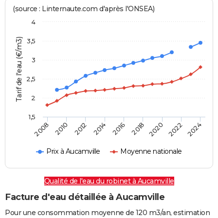
(source : Linternaute.com d'après l'ONSEA)
4
Tarif de l'eau (€/m3)
3,5
3
2,5
2
1,5
2016
2014
2024
2012
2022
2010
2020
2008
2018
Prix à Aucamville
Moyenne nationale
Qualité de l'eau du robinet à Aucamville
Facture d'eau détaillée à Aucamville
Pour une consommation moyenne de 120 m3/an, estimation