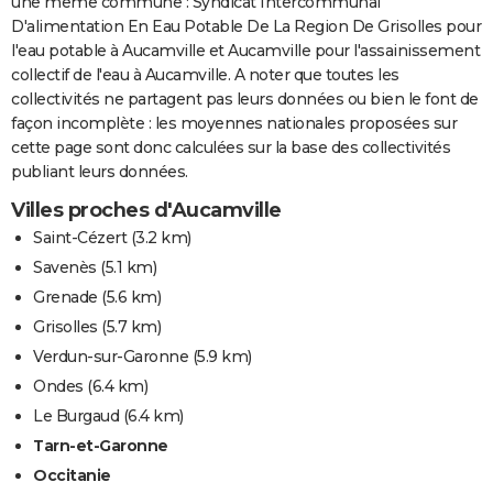
une même commune : Syndicat Intercommunal
D'alimentation En Eau Potable De La Region De Grisolles pour
l'eau potable à Aucamville et Aucamville pour l'assainissement
collectif de l'eau à Aucamville. A noter que toutes les
collectivités ne partagent pas leurs données ou bien le font de
façon incomplète : les moyennes nationales proposées sur
cette page sont donc calculées sur la base des collectivités
publiant leurs données.
Villes proches d'Aucamville
Saint-Cézert
(3.2 km)
Savenès
(5.1 km)
Grenade
(5.6 km)
Grisolles
(5.7 km)
Verdun-sur-Garonne
(5.9 km)
Ondes
(6.4 km)
Le Burgaud
(6.4 km)
Tarn-et-Garonne
Occitanie