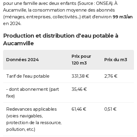
pour une famille avec deux enfants (Source : ONSEA). À
Aucamville, la consommation moyenne des abonnés
(ménages, entreprises, collectivités...) était d'environ
99 m3/an
en 2024.
Production et distribution d'eau potable à
Aucamville
Prix pour
Données 2024
Prix du m3
120 m3
Tarif de l'eau potable
331,38 €
2,76 €
- dont abonnement (part
35,46 €
fixe)
Redevances applicables
61,46 €
0,51 €
(voies navigables,
protection de la ressource,
pollution, etc.)