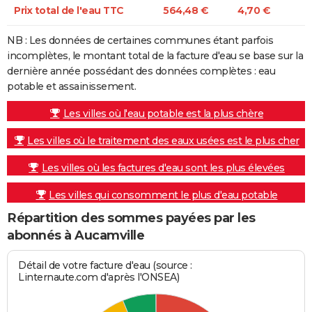
Prix total de l'eau TTC
564,48 €
4,70 €
NB : Les données de certaines communes étant parfois
incomplètes, le montant total de la facture d'eau se base sur la
dernière année possédant des données complètes : eau
potable et assainissement.
Les villes où l'eau potable est la plus chère
Les villes où le traitement des eaux usées est le plus cher
Les villes où les factures d'eau sont les plus élevées
Les villes qui consomment le plus d'eau potable
Répartition des sommes payées par les
abonnés à Aucamville
Détail de votre facture d'eau (source :
Linternaute.com d'après l'ONSEA)