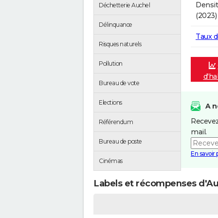
Densit
Déchetterie Auchel
(2023)
Délinquance
Taux 
Risques naturels
Pollution
d'ha
Bureau de vote
Elections
A n
Recevez
Référendum
mail.
Bureau de poste
En savoir 
Cinémas
Labels et récompenses d'Au