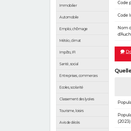
Code p
Immobilier
Code 
Automobile
Nom d
Emploi, chômage
d'Auche
Météo, climat
Do
Impôts, IFI
Santé, social
Quelle
Entreprises, commerces
Ecoles, scolarité
Classement des lycées
Popula
Tourisme, loisirs
Popula
(2023)
Avis de décès