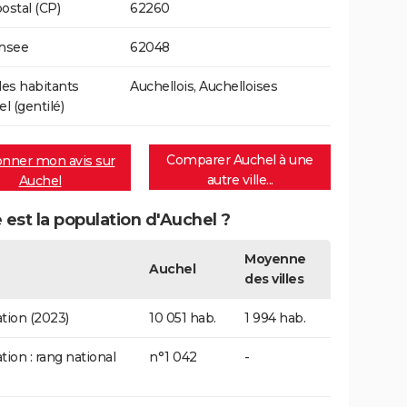
ostal (CP)
62260
Insee
62048
es habitants
Auchellois, Auchelloises
l (gentilé)
Comparer Auchel à une
nner mon avis sur
autre ville...
Auchel
 est la population d'Auchel ?
Moyenne
Auchel
des villes
tion (2023)
10 051 hab.
1 994 hab.
tion : rang national
n°1 042
-