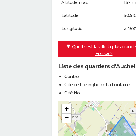
Altitude max.
157 m
Latitude
50.51
Longitude
2.468
Quelle est la ville la plus grand
France ?
Liste des quartiers d'Auchel
Centre
Cité de Lozinghem-La Fontaine
Cité No
+
−