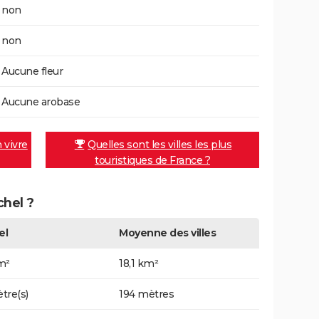
non
non
Aucune fleur
Aucune arobase
n vivre
Quelles sont les villes les plus
touristiques de France ?
chel ?
el
Moyenne des villes
m²
18,1 km²
tre(s)
194 mètres