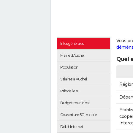
Vous pr
Infos générales
démén
Mairie d'Auchel
Quel e
Population
Salaires à Auchel
Régio
Prix de l'eau
Dépar
Budget municipal
Etabli
Couverture 5G, mobile
coopér
inter
Débit Internet