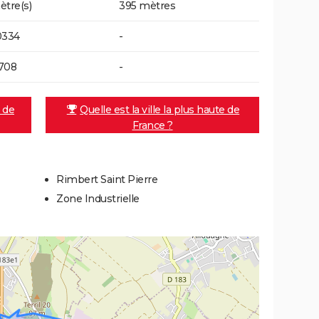
ètre(s)
395 mètres
0334
-
708
-
e de
Quelle est la ville la plus haute de
France ?
Rimbert Saint Pierre
Zone Industrielle