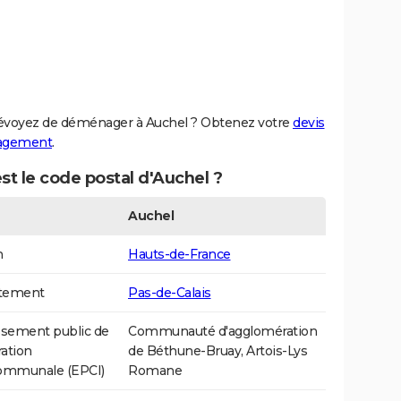
évoyez de déménager à Auchel ? Obtenez votre
devis
agement
.
st le code postal d'Auchel ?
Auchel
n
Hauts-de-France
tement
Pas-de-Calais
ssement public de
Communauté d'agglomération
ation
de Béthune-Bruay, Artois-Lys
communale (EPCI)
Romane