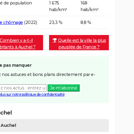
é de population
1 675
168
hab/km²
hab/km²
de chômage
(2022)
23,3 %
8,8 %
Combien y a-t-il
Quelle est la ville la plus
bitants à Auchel ?
peuplée de France ?
e pas manquer
 nos astuces et bons plans directement par e-
Je m'abonne
plus sur notre politique de confidentialité
chel
Auchel