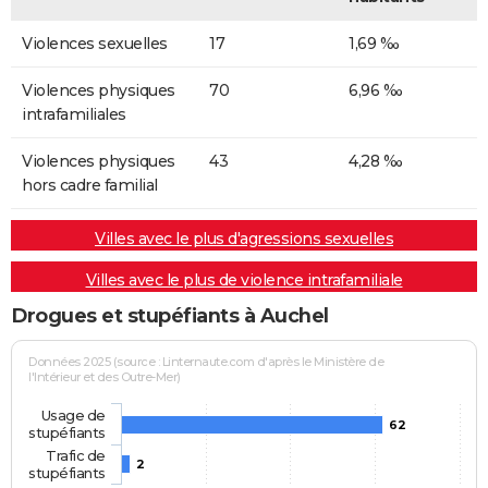
Violences sexuelles
17
1,69 ‰
Violences physiques
70
6,96 ‰
intrafamiliales
Violences physiques
43
4,28 ‰
hors cadre familial
Villes avec le plus d'agressions sexuelles
Villes avec le plus de violence intrafamiliale
Drogues et stupéfiants à Auchel
Données 2025 (source : Linternaute.com d'après le Ministère de
l'Intérieur et des Outre-Mer)
Usage de
62
stupéfiants
Trafic de
2
stupéfiants