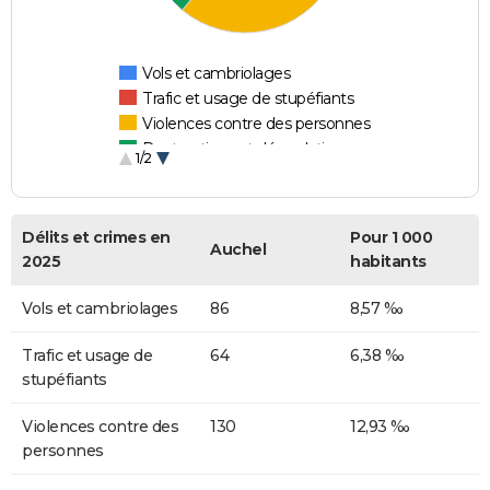
Vols et cambriolages
Trafic et usage de stupéfiants
Violences contre des personnes
Destructions et dégradations
1/2
Escroqueries et fraudes
Délits et crimes en
Pour 1 000
Auchel
2025
habitants
Vols et cambriolages
86
8,57 ‰
Trafic et usage de
64
6,38 ‰
stupéfiants
Violences contre des
130
12,93 ‰
personnes