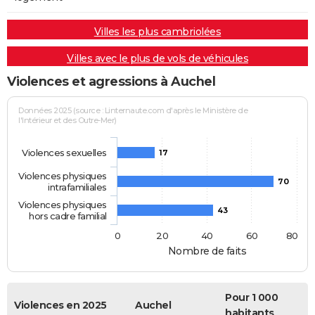
Villes les plus cambriolées
Villes avec le plus de vols de véhicules
Violences et agressions à Auchel
Données 2025 (source : Linternaute.com d'après le Ministère de
l'Intérieur et des Outre-Mer)
Violences sexuelles
17
Violences physiques
70
intrafamiliales
Violences physiques
43
hors cadre familial
0
20
40
60
80
Nombre de faits
Pour 1 000
Violences en 2025
Auchel
habitants