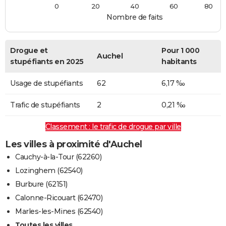
0
20
40
60
80
Nombre de faits
Drogue et
Pour 1 000
Auchel
stupéfiants en 2025
habitants
Usage de stupéfiants
62
6,17 ‰
Trafic de stupéfiants
2
0,21 ‰
Classement : le trafic de drogue par ville
Les villes à proximité d'Auchel
Cauchy-à-la-Tour (62260)
Lozinghem (62540)
Burbure (62151)
Calonne-Ricouart (62470)
Marles-les-Mines (62540)
Toutes les villes