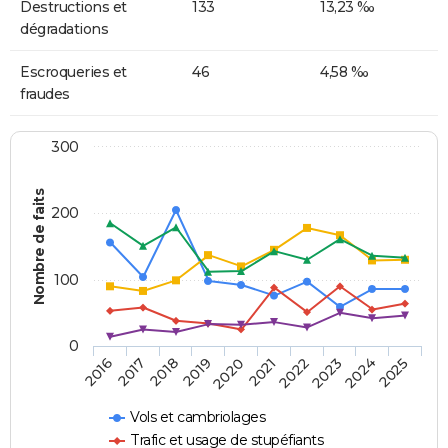
Destructions et
133
13,23 ‰
dégradations
Escroqueries et
46
4,58 ‰
fraudes
300
Nombre de faits
200
100
0
2018
2023
2019
2024
2020
2025
2016
2021
2017
2022
Vols et cambriolages
Trafic et usage de stupéfiants