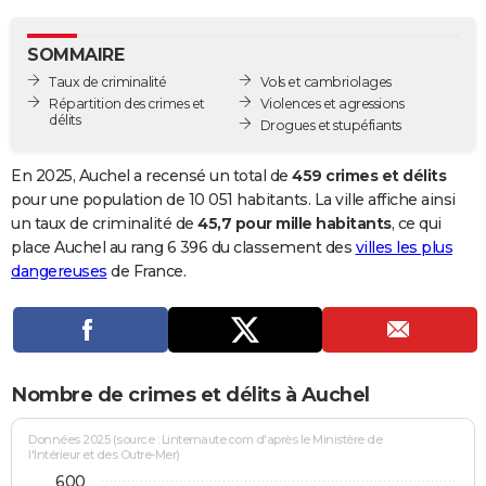
City break
Voyage de noces
Climat
Destinations
Voyage nature
Forum
+
PHOTO
SOMMAIRE
GUIDES D'ACHAT
Taux de criminalité
Vols et cambriolages
Répartition des crimes et
Violences et agressions
BONS PLANS
délits
Drogues et stupéfiants
CARTE DE VOEUX
En 2025, Auchel a recensé un total de
459 crimes et délits
Carte Bonne année
Carte Pâques
Carte de Noël
Carte Saint-Valentin
Carte d'anniversaire
pour une population de 10 051 habitants. La ville affiche ainsi
DICTIONNAIRE
un taux de criminalité de
45,7 pour mille habitants
, ce qui
Biographies
Expressions
Dictionnaire
Citations
Proverbes
place Auchel au rang 6 396 du classement des
villes les plus
PROGRAMME TV
dangereuses
de France.
COPAINS D'AVANT
Se connecter
Collèges
Universités
Service militaire
S'inscrire
Lycées
Primaires
Entreprises
Avis de recherche
AVIS DE DÉCÈS
FORUM
Nombre de crimes et délits à Auchel
Lifestyle
Sport
Television
Cinema
Bricolage
Culture
Auto
Voyage
Données 2025 (source : Linternaute.com d'après le Ministère de
l'Intérieur et des Outre-Mer)
600