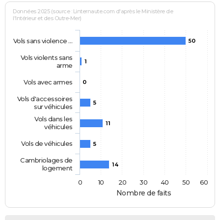
Données 2025 (source : Linternaute.com d'après le Ministère de
l'Intérieur et des Outre-Mer)
Vols sans violence …
50
Vols violents sans
1
arme
Vols avec armes
0
Vols d'accessoires
5
sur véhicules
Vols dans les
11
véhicules
Vols de véhicules
5
Cambriolages de
14
logement
0
10
20
30
40
50
60
Nombre de faits