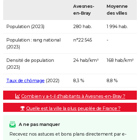
Avesnes-
Moyenne
en-Bray
des villes
Population (2023)
280 hab.
1 994 hab.
Population : rang national
n°22 545
-
(2023)
Densité de population
24 hab/km²
168 hab/km²
(2023)
Taux de chômage
(2022)
8,3 %
8,8 %
Combien y a-t-il d'habitants à Avesnes-en-Bray ?
Quelle est la ville la plus peuplée de France ?
A ne pas manquer
Recevez nos astuces et bons plans directement par e-