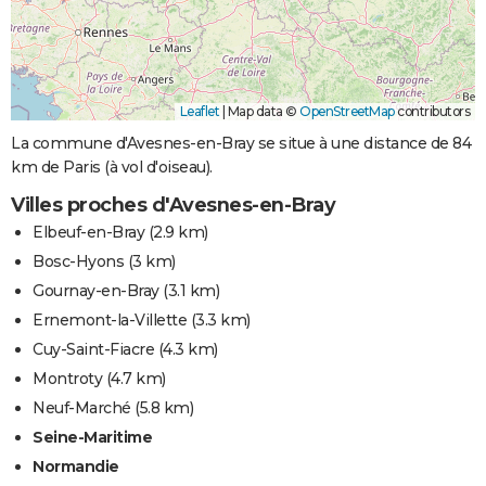
Leaflet
|
Map data ©
OpenStreetMap
contributors
La commune d'Avesnes-en-Bray se situe à une distance de 84
km de Paris (à vol d'oiseau).
Villes proches d'Avesnes-en-Bray
Elbeuf-en-Bray
(2.9 km)
Bosc-Hyons
(3 km)
Gournay-en-Bray
(3.1 km)
Ernemont-la-Villette
(3.3 km)
Cuy-Saint-Fiacre
(4.3 km)
Montroty
(4.7 km)
Neuf-Marché
(5.8 km)
Seine-Maritime
Normandie