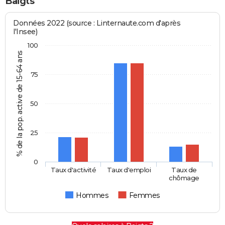
Baigts
Données 2022 (source : Linternaute.com d'après
l'Insee)
100
% de la pop. active de 15-64 ans
75
50
25
0
Taux d'activité
Taux d'emploi
Taux de
chômage
Hommes
Femmes