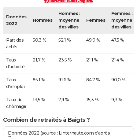
Quels salaires à Baigts ?
Hommes :
Femmes :
Données
Hommes
moyenne
Femmes
moyenne
2022
des villes
des villes
Part des
50,3 %
52,1 %
49,0 %
47,5 %
actifs
Taux
21,7 %
23,5 %
21,1 %
21,4 %
d'activité
Taux
85,1 %
91,6 %
84,7 %
90,0 %
d'emploi
Taux de
13,5 %
7,9 %
15,3 %
9,3 %
chômage
Combien de retraités à Baigts ?
Données 2022 (source : Linternaute.com d'après