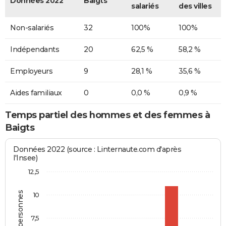
Données 2022
Baigts
salariés
des villes
Non-salariés
32
100%
100%
Indépendants
20
62,5 %
58,2 %
Employeurs
9
28,1 %
35,6 %
Aides familiaux
0
0,0 %
0,9 %
Temps partiel des hommes et des femmes à
Baigts
Données 2022 (source : Linternaute.com d'après
l'Insee)
12,5
10
7,5