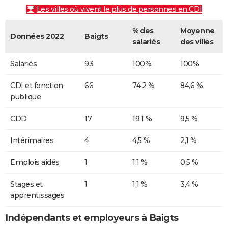
Les villes où vivent le plus de personnes en CDI
% des
Moyenne
Données 2022
Baigts
salariés
des villes
Salariés
93
100%
100%
CDI et fonction
66
74,2 %
84,6 %
publique
CDD
17
19,1 %
9,5 %
Intérimaires
4
4,5 %
2,1 %
Emplois aidés
1
1,1 %
0,5 %
Stages et
1
1,1 %
3,4 %
apprentissages
Indépendants et employeurs à Baigts