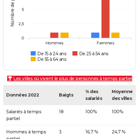
Nombre de personnes
5
2,5
0
Hommes
Femmes
De 15 à 24 ans
De 25 à 54 ans
De 55 à 64 ans
Les villes où vivent le plus de personnes à temps partiel
% des
Moyenne
Données 2022
Baigts
salariés
des villes
Salariés à temps
18
100%
100%
partiel
Hommes à temps
3
16,7 %
24,7 %
partiel