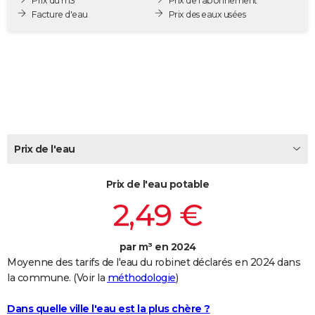
Prix du m3
Prix de l'abonnement
City break
Voyage de noces
Climat
Destinations
Voyage nature
Forum
+
Facture d'eau
Prix des eaux usées
PHOTO
GUIDES D'ACHAT
BONS PLANS
CARTE DE VOEUX
Carte Bonne année
Carte Pâques
Carte de Noël
Carte Saint-Valentin
Carte d'anniversaire
DICTIONNAIRE
Prix de l'eau
Biographies
Expressions
Dictionnaire
Citations
Proverbes
PROGRAMME TV
Prix de l'eau potable
COPAINS D'AVANT
2,49 €
Se connecter
Collèges
Universités
Service militaire
S'inscrire
Lycées
Primaires
Entreprises
Avis de recherche
AVIS DE DÉCÈS
FORUM
par m³ en 2024
Moyenne des tarifs de l'eau du robinet déclarés en 2024 dans
Lifestyle
Sport
Television
Cinema
Bricolage
Culture
Auto
Voyage
la commune. (Voir la
méthodologie
)
Dans quelle ville l'eau est la plus chère ?