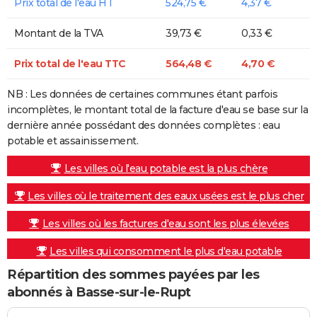
Prix total de l'eau HT
524,75 €
4,37 €
Montant de la TVA
39,73 €
0,33 €
Prix total de l'eau TTC
564,48 €
4,70 €
NB : Les données de certaines communes étant parfois
incomplètes, le montant total de la facture d'eau se base sur la
dernière année possédant des données complètes : eau
potable et assainissement.
Les villes où l'eau potable est la plus chère
Les villes où le traitement des eaux usées est le plus cher
Les villes où les factures d'eau sont les plus élevées
Les villes qui consomment le plus d'eau potable
Répartition des sommes payées par les
abonnés à Basse-sur-le-Rupt