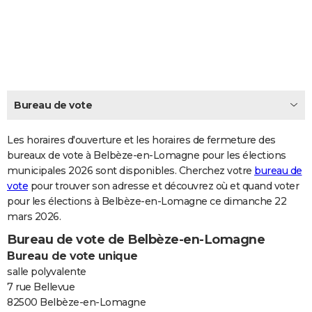
City break
Voyage de noces
Climat
Destinations
Voyage nature
Forum
+
PHOTO
GUIDES D'ACHAT
BONS PLANS
CARTE DE VOEUX
Bureau de vote
Carte Bonne année
Carte Pâques
Carte de Noël
Carte Saint-Valentin
Carte d'anniversaire
DICTIONNAIRE
Les horaires d'ouverture et les horaires de fermeture des
Biographies
Expressions
bureaux de vote à Belbèze-en-Lomagne pour les élections
Dictionnaire
Citations
Proverbes
PROGRAMME TV
municipales 2026 sont disponibles. Cherchez votre
bureau de
vote
pour trouver son adresse et découvrez où et quand voter
COPAINS D'AVANT
pour les élections à Belbèze-en-Lomagne ce dimanche 22
Se connecter
Collèges
Universités
Service militaire
S'inscrire
Lycées
Primaires
Entreprises
Avis de recherche
AVIS DE DÉCÈS
mars 2026.
Bureau de vote de Belbèze-en-Lomagne
FORUM
Bureau de vote unique
Lifestyle
Sport
Television
Cinema
Bricolage
Culture
Auto
Voyage
salle polyvalente
7 rue Bellevue
82500 Belbèze-en-Lomagne