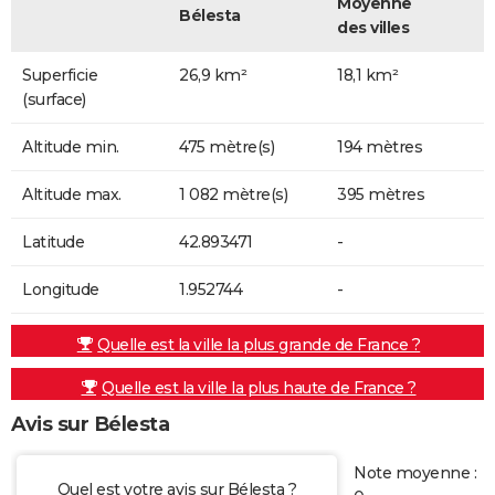
Moyenne
Bélesta
des villes
Superficie
26,9 km²
18,1 km²
(surface)
Altitude min.
475 mètre(s)
194 mètres
Altitude max.
1 082 mètre(s)
395 mètres
Latitude
42.893471
-
Longitude
1.952744
-
Quelle est la ville la plus grande de France ?
Quelle est la ville la plus haute de France ?
Avis sur Bélesta
Note moyenne :
Quel est votre avis sur Bélesta ?