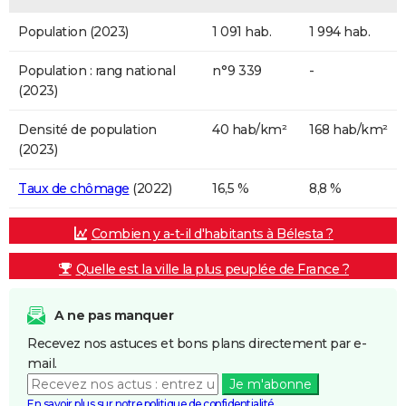
Population (2023)
1 091 hab.
1 994 hab.
Population : rang national
n°9 339
-
(2023)
Densité de population
40 hab/km²
168 hab/km²
(2023)
Taux de chômage
(2022)
16,5 %
8,8 %
Combien y a-t-il d'habitants à Bélesta ?
Quelle est la ville la plus peuplée de France ?
A ne pas manquer
Recevez nos astuces et bons plans directement par e-
mail.
Je m'abonne
En savoir plus sur notre politique de confidentialité