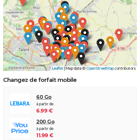
Leaflet
|
Map data ©
OpenStreetMap
contributors
Changez de forfait mobile
60 Go
à partir de
6.99 €
200 Go
à partir de
11.99 €