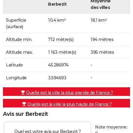
Moyenne
Berbezit
des villes
Superficie
10,4 km²
18,1 km²
(surface)
Altitude min.
712 mètre(s)
194 mètres
Altitude max.
1 163 mètre(s)
395 mètres
Latitude
45.286974
-
Longitude
3.594693
-
Quelle est la ville la plus grande de France ?
Quelle est la ville la plus haute de France ?
Avis sur Berbezit
Note moyenne :
Quel est votre avis sur Berbezit ?