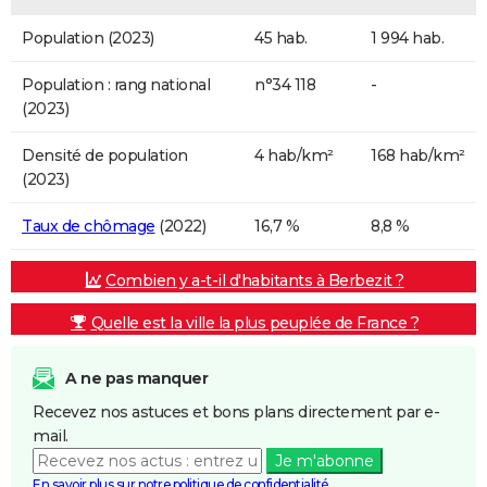
Population (2023)
45 hab.
1 994 hab.
Population : rang national
n°34 118
-
(2023)
Densité de population
4 hab/km²
168 hab/km²
(2023)
Taux de chômage
(2022)
16,7 %
8,8 %
Combien y a-t-il d'habitants à Berbezit ?
Quelle est la ville la plus peuplée de France ?
A ne pas manquer
Recevez nos astuces et bons plans directement par e-
mail.
Je m'abonne
En savoir plus sur notre politique de confidentialité