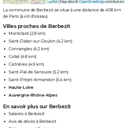
Leaflet
|
Map data ©
OpenStreetMap
contributors
La commune de Berbezit se situe à une distance de 408 km
de Paris (à vol d'oiseau).
Villes proches de Berbezit
Montclard
(2.8 km)
Saint-Didier-sur-Doulon
(4.2 km)
Connangles
(4.2 km)
Collat
(4.8 km)
Cistrières
(4.9 km)
Saint-Pal-de-Senouire
(5.2 km)
Saint-Préjet-Armandon
(5.4 km)
Haute-Loire
Auvergne-Rhône-Alpes
En savoir plus sur Berbezit
Salaires à Berbezit
Avis de décès à Berbezit