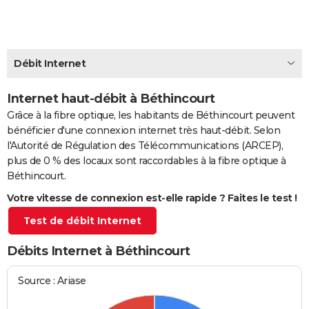
City break
Voyage de noces
Climat
Destinations
Voyage nature
Forum
+
PHOTO
GUIDES D'ACHAT
Débit Internet
BONS PLANS
Internet haut-débit à Béthincourt
CARTE DE VOEUX
Grâce à la fibre optique, les habitants de Béthincourt peuvent
Carte Bonne année
Carte Pâques
Carte de Noël
Carte Saint-Valentin
Carte d'anniversaire
DICTIONNAIRE
bénéficier d'une connexion internet très haut-débit. Selon
l'Autorité de Régulation des Télécommunications (ARCEP),
Biographies
Expressions
Dictionnaire
Citations
Proverbes
PROGRAMME TV
plus de 0 % des locaux sont raccordables à la fibre optique à
Béthincourt.
COPAINS D'AVANT
Votre vitesse de connexion est-elle rapide ? Faites le test !
Se connecter
Collèges
Universités
Service militaire
S'inscrire
Lycées
Primaires
Entreprises
Avis de recherche
AVIS DE DÉCÈS
Test de débit Internet
FORUM
Débits Internet à Béthincourt
Lifestyle
Sport
Television
Cinema
Bricolage
Culture
Auto
Voyage
Source : Ariase