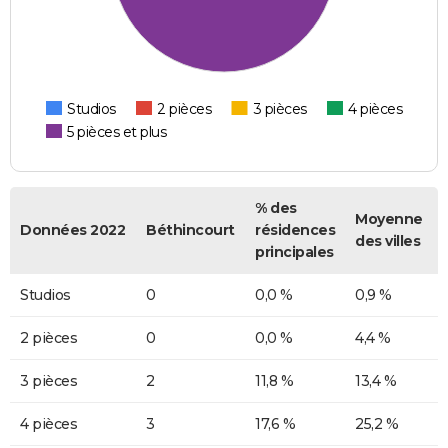
Studios
2 pièces
3 pièces
4 pièces
5 pièces et plus
% des
Moyenne
Données 2022
Béthincourt
résidences
des villes
principales
Studios
0
0,0 %
0,9 %
2 pièces
0
0,0 %
4,4 %
3 pièces
2
11,8 %
13,4 %
4 pièces
3
17,6 %
25,2 %