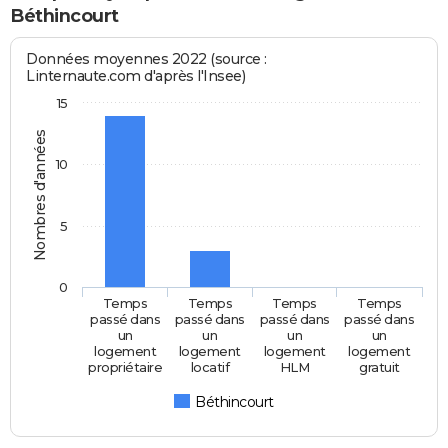
Béthincourt
Données moyennes 2022 (source :
Linternaute.com d'après l'Insee)
15
Nombres d'années
10
5
0
Temps
Temps
Temps
Temps
passé dans
passé dans
passé dans
passé dans
un
un
un
un
logement
logement
logement
logement
propriétaire
locatif
HLM
gratuit
Béthincourt