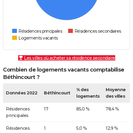
Résidences principales
Résidences secondaires
Logements vacants
Les villes où acheter sa résidence secondaire
Combien de logements vacants comptabilise
Béthincourt ?
% des
Moyenne
Données 2022
Béthincourt
logements
des villes
Résidences
17
85,0 %
78,4 %
principales
Résidences
1
5,0 %
12,9 %