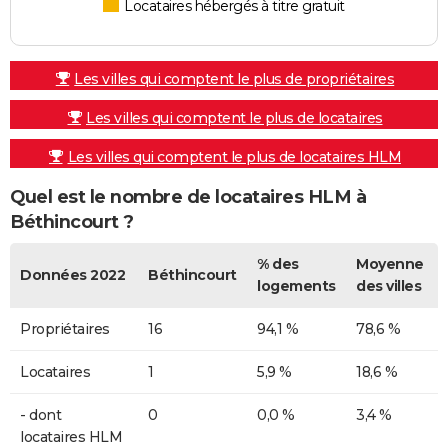
Locataires hébergés à titre gratuit
Les villes qui comptent le plus de propriétaires
Les villes qui comptent le plus de locataires
Les villes qui comptent le plus de locataires HLM
Quel est le nombre de locataires HLM à
Béthincourt ?
% des
Moyenne
Données 2022
Béthincourt
logements
des villes
Propriétaires
16
94,1 %
78,6 %
Locataires
1
5,9 %
18,6 %
- dont
0
0,0 %
3,4 %
locataires HLM