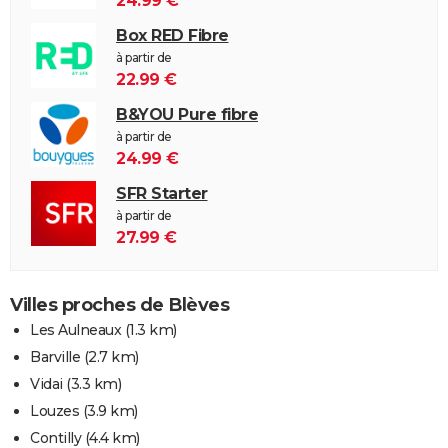
24.99 €
Box RED Fibre
à partir de
22.99 €
B&YOU Pure fibre
à partir de
24.99 €
SFR Starter
à partir de
27.99 €
Villes proches de Blèves
Les Aulneaux
(1.3 km)
Barville
(2.7 km)
Vidai
(3.3 km)
Louzes
(3.9 km)
Contilly
(4.4 km)