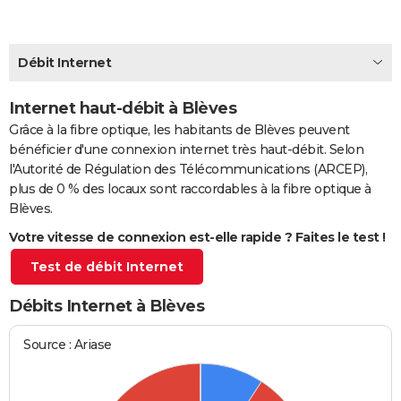
City break
Voyage de noces
Climat
Destinations
Voyage nature
Forum
+
PHOTO
GUIDES D'ACHAT
Débit Internet
BONS PLANS
Internet haut-débit à Blèves
Grâce à la fibre optique, les habitants de Blèves peuvent
CARTE DE VOEUX
bénéficier d'une connexion internet très haut-débit. Selon
Carte Bonne année
Carte Pâques
Carte de Noël
Carte Saint-Valentin
Carte d'anniversaire
DICTIONNAIRE
l'Autorité de Régulation des Télécommunications (ARCEP),
plus de 0 % des locaux sont raccordables à la fibre optique à
Biographies
Expressions
Dictionnaire
Citations
Proverbes
PROGRAMME TV
Blèves.
Votre vitesse de connexion est-elle rapide ? Faites le test !
COPAINS D'AVANT
Test de débit Internet
Se connecter
Collèges
Universités
Service militaire
S'inscrire
Lycées
Primaires
Entreprises
Avis de recherche
AVIS DE DÉCÈS
Débits Internet à Blèves
FORUM
Lifestyle
Sport
Television
Cinema
Bricolage
Culture
Auto
Voyage
Source : Ariase