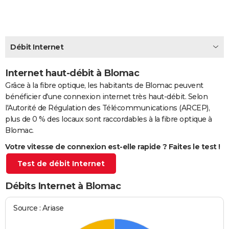
City break
Voyage de noces
Climat
Destinations
Voyage nature
Forum
+
PHOTO
GUIDES D'ACHAT
Débit Internet
BONS PLANS
Internet haut-débit à Blomac
CARTE DE VOEUX
Grâce à la fibre optique, les habitants de Blomac peuvent
Carte Bonne année
Carte Pâques
Carte de Noël
Carte Saint-Valentin
Carte d'anniversaire
DICTIONNAIRE
bénéficier d'une connexion internet très haut-débit. Selon
l'Autorité de Régulation des Télécommunications (ARCEP),
Biographies
Expressions
Dictionnaire
Citations
Proverbes
PROGRAMME TV
plus de 0 % des locaux sont raccordables à la fibre optique à
Blomac.
COPAINS D'AVANT
Votre vitesse de connexion est-elle rapide ? Faites le test !
Se connecter
Collèges
Universités
Service militaire
S'inscrire
Lycées
Primaires
Entreprises
Avis de recherche
AVIS DE DÉCÈS
Test de débit Internet
FORUM
Débits Internet à Blomac
Lifestyle
Sport
Television
Cinema
Bricolage
Culture
Auto
Voyage
Source : Ariase