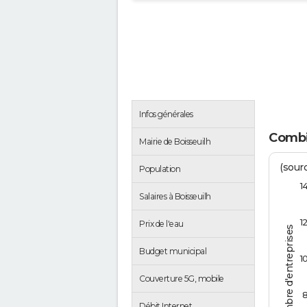
Infos générales
Combie
Mairie de Boisseuilh
(sourc
Population
1
Salaires à Boisseuilh
1
Prix de l'eau
Nombre d'entreprises
Budget municipal
1
Couverture 5G, mobile
Débit Internet