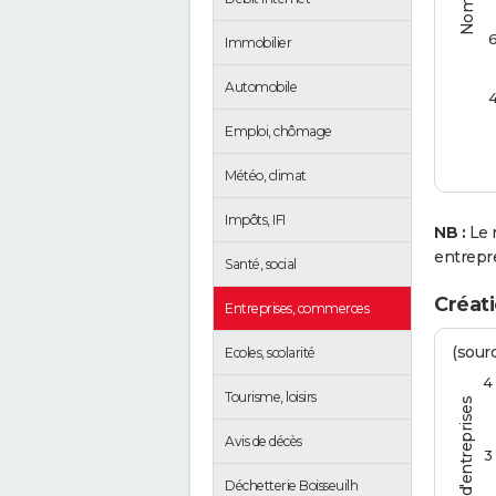
Immobilier
Automobile
Emploi, chômage
Météo, climat
Impôts, IFI
NB :
Le 
entrepr
Santé, social
Créati
Entreprises, commerces
(sourc
Ecoles, scolarité
4
Tourisme, loisirs
Avis de décès
3
Déchetterie Boisseuilh