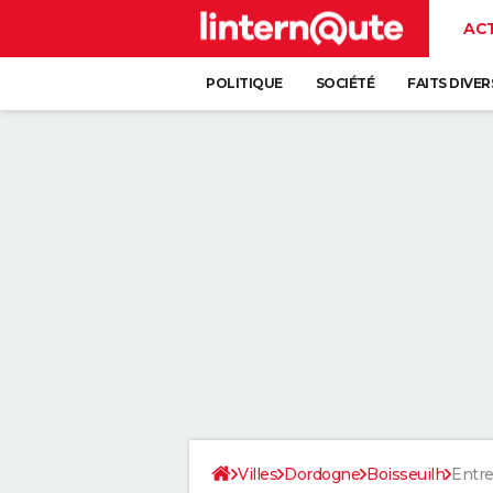
AC
POLITIQUE
SOCIÉTÉ
FAITS DIVER
Villes
Dordogne
Boisseuilh
Entre