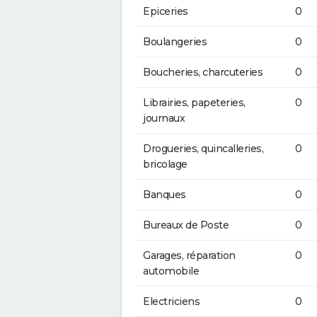
Epiceries
0
Boulangeries
0
Boucheries, charcuteries
0
Librairies, papeteries,
0
journaux
Drogueries, quincalleries,
0
bricolage
Banques
0
Bureaux de Poste
0
Garages, réparation
0
automobile
Electriciens
0