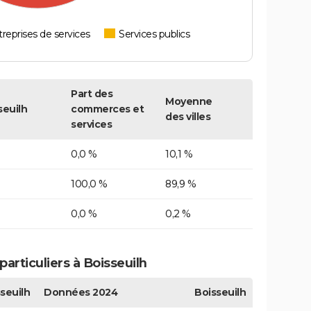
reprises de services
Services publics
Part des
Moyenne
seuilh
commerces et
des villes
services
0,0 %
10,1 %
100,0 %
89,9 %
0,0 %
0,2 %
articuliers à Boisseuilh
seuilh
Données 2024
Boisseuilh