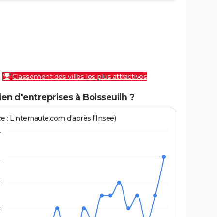
Classement des villes les plus attractives
n d'entreprises à Boisseuilh ?
e : Linternaute.com d'après l'Insee)
4
2
0
8