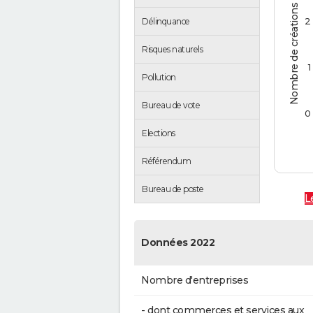
Nombre de créations d'entreprises
2
Délinquance
Risques naturels
1
Pollution
Bureau de vote
0
Elections
Référendum
Bureau de poste
L
Données 2022
Nombre d'entreprises
- dont commerces et services aux