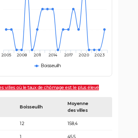
2005
2008
2011
2014
2017
2020
2023
Boisseuilh
es villes où le taux de chômage est le plus élevé
Moyenne
Boisseuilh
des villes
12
158,4
1
45,5