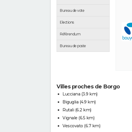
Bureau de vote
Elections
Référendum
Bureau de poste
Villes proches de Borgo
Lucciana
(3.9 km)
Biguglia
(4.9 km)
Rutali
(6.2 km)
Vignale
(6.5 km)
Vescovato
(6.7 km)