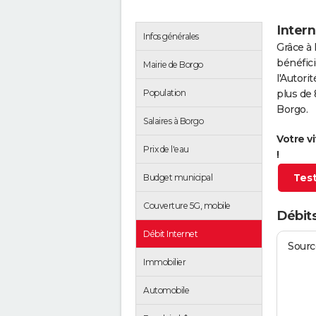
Intern
Infos générales
Grâce à 
bénéfici
Mairie de Borgo
l'Autor
Population
plus de 
Borgo.
Salaires à Borgo
Votre v
Prix de l'eau
!
Test
Budget municipal
Couverture 5G, mobile
Débits
Débit Internet
Source
Immobilier
Automobile