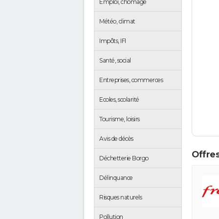
Emploi, chômage
Météo, climat
Impôts, IFI
Santé, social
Entreprises, commerces
Ecoles, scolarité
Tourisme, loisirs
Avis de décès
Offres
Déchetterie Borgo
Délinquance
Risques naturels
Pollution