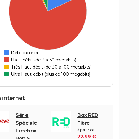
Débit inconnu
Haut-débit (de 3 à 30 megabits)
Très Haut-débit (de 30 à 100 megabits)
Ultra Haut-débit (plus de 100 megabits)
 internet
Série
Box RED
Spéciale
Fibre
à partir de
Freebox
22.99 €
Pop S