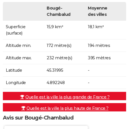
Bougé-
Moyenne
Chambalud
des villes
Superficie
15,9 km²
18,1 km²
(surface)
Altitude min.
172 mètre(s)
194 mètres
Altitude max.
232 mètre(s)
395 mètres
Latitude
45.31995
-
Longitude
4.892248
-
Quelle est la ville la plus grande de France ?
Quelle est la ville la plus haute de France ?
Avis sur Bougé-Chambalud