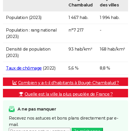
Chambalud
des villes
Population (2023)
1 467 hab.
1 994 hab.
Population : rang national
n°7 217
-
(2023)
Densité de population
93 hab/km²
168 hab/km²
(2023)
Taux de chômage
(2022)
5,6 %
8,8 %
Combien y a-t-il d'habitants à Bougé-Chambalud ?
Quelle est la ville la plus peuplée de France ?
A ne pas manquer
Recevez nos astuces et bons plans directement par e-
mail.