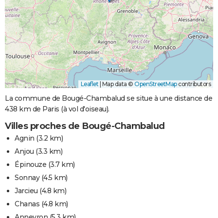
Leaflet
|
Map data ©
OpenStreetMap
contributors
La commune de Bougé-Chambalud se situe à une distance de
438 km de Paris (à vol d'oiseau).
Villes proches de Bougé-Chambalud
Agnin
(3.2 km)
Anjou
(3.3 km)
Épinouze
(3.7 km)
Sonnay
(4.5 km)
Jarcieu
(4.8 km)
Chanas
(4.8 km)
Anneyron
(5.3 km)