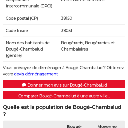
intercommunale (EPCI)
Code postal (CP)
38150
Code Insee
38051
Nom des habitants de
Bougérards, Bougérardes et
Bougé-Chambalud
Chambalaires
(gentilé)
Vous prévoyez de déménager à Bougé-Chambalud ? Obtenez
votre
devis déménagement
.
Donner mon avis sur Bougé-Chambalud
Comparer Bougé-Chambalud à une autre ville...
Quelle est la population de Bougé-Chambalud
?
Bougé-
Moyenne